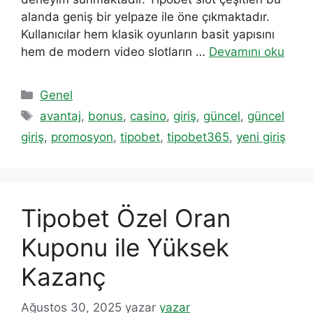
alanda geniş bir yelpaze ile öne çıkmaktadır.
Kullanıcılar hem klasik oyunların basit yapısını
hem de modern video slotların …
Devamını oku
Kategoriler
Genel
Etiketler
avantaj
,
bonus
,
casino
,
giriş
,
güncel
,
güncel
giriş
,
promosyon
,
tipobet
,
tipobet365
,
yeni giriş
Tipobet Özel Oran
Kuponu ile Yüksek
Kazanç
Ağustos 30, 2025
yazar
yazar