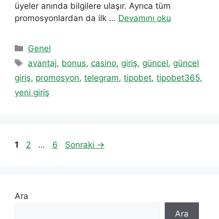
üyeler anında bilgilere ulaşır. Ayrıca tüm
promosyonlardan da ilk …
Devamını oku
Kategoriler
Genel
Etiketler
avantaj
,
bonus
,
casino
,
giriş
,
güncel
,
güncel
giriş
,
promosyon
,
telegram
,
tipobet
,
tipobet365
,
yeni giriş
Sayfa
Sayfa
Sayfa
1
2
…
6
Sonraki
→
Ara
Ara