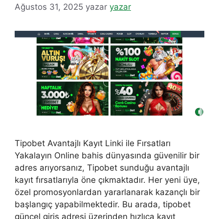
Ağustos 31, 2025
yazar
yazar
Tipobet Avantajlı Kayıt Linki ile Fırsatları
Yakalayın Online bahis dünyasında güvenilir bir
adres arıyorsanız, Tipobet sunduğu avantajlı
kayıt fırsatlarıyla öne çıkmaktadır. Her yeni üye,
özel promosyonlardan yararlanarak kazançlı bir
başlangıç yapabilmektedir. Bu arada, tipobet
güncel giriş adresi üzerinden hızlıca kayıt