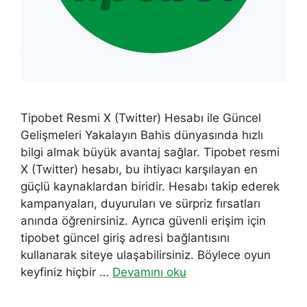
Tipobet Resmi X (Twitter) Hesabı ile Güncel
Gelişmeleri Yakalayın Bahis dünyasında hızlı
bilgi almak büyük avantaj sağlar. Tipobet resmi
X (Twitter) hesabı, bu ihtiyacı karşılayan en
güçlü kaynaklardan biridir. Hesabı takip ederek
kampanyaları, duyuruları ve sürpriz fırsatları
anında öğrenirsiniz. Ayrıca güvenli erişim için
tipobet güncel giriş adresi bağlantısını
kullanarak siteye ulaşabilirsiniz. Böylece oyun
keyfiniz hiçbir …
Devamını oku