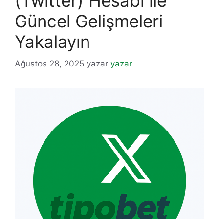
(Twitter) Hesabı ile
Güncel Gelişmeleri
Yakalayın
Ağustos 28, 2025
yazar
yazar