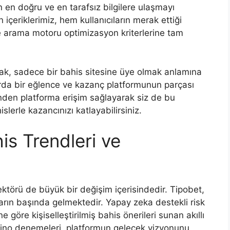
 en doğru ve en tarafsız bilgilere ulaşmayı
içeriklerimiz, hem kullanıcıların merak ettiği
 arama motoru optimizasyon kriterlerine tam
k, sadece bir bahis sitesine üye olmak anlamına
da bir eğlence ve kazanç platformunun parçası
inden platforma erişim sağlayarak siz de bu
islerle kazancınızı katlayabilirsiniz.
s Trendleri ve
sektörü de büyük bir değişim içerisindedir. Tipobet,
rın başında gelmektedir. Yapay zeka destekli risk
ne göre kişiselleştirilmiş bahis önerileri sunan akıllı
asino denemeleri, platformun gelecek vizyonunu