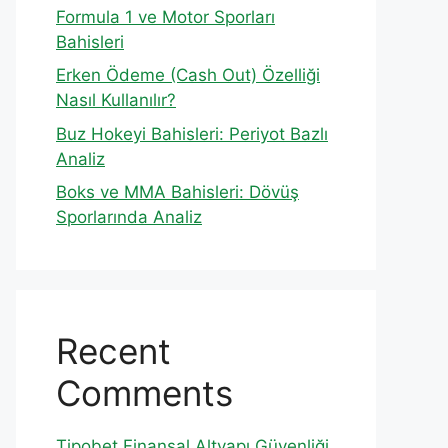
Formula 1 ve Motor Sporları
Bahisleri
Erken Ödeme (Cash Out) Özelliği
Nasıl Kullanılır?
Buz Hokeyi Bahisleri: Periyot Bazlı
Analiz
Boks ve MMA Bahisleri: Dövüş
Sporlarında Analiz
Recent
Comments
Tipobet Finansal Altyapı Güvenliği