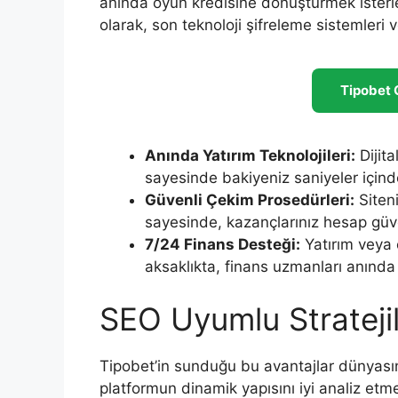
anında oyun kredisine dönüştürmek isterle
olarak, son teknoloji şifreleme sistemleri
Tipobet 
Anında Yatırım Teknolojileri:
Dijita
sayesinde bakiyeniz saniyeler içind
Güvenli Çekim Prosedürleri:
Siteni
sayesinde, kazançlarınız hesap güven
7/24 Finans Desteği:
Yatırım veya 
aksaklıkta, finans uzmanları anında
SEO Uyumlu Stratejil
Tipobet’in sunduğu bu avantajlar dünyası
platformun dinamik yapısını iyi analiz etm