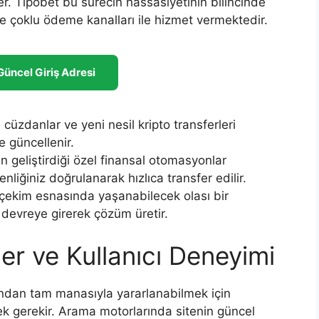
r. Tipobet bu sürecin hassasiyetinin bilincinde
 ve çoklu ödeme kanalları ile hizmet vermektedir.
Güncel Giriş Adresi
l cüzdanlar ve yeni nesil kripto transferleri
e güncellenir.
n geliştirdiği özel finansal otomasyonlar
liğiniz doğrulanarak hızlıca transfer edilir.
çekim esnasında yaşanabilecek olası bir
 devreye girerek çözüm üretir.
er ve Kullanıcı Deneyimi
ndan tam manasıyla yararlanabilmek için
ek gerekir. Arama motorlarında sitenin güncel