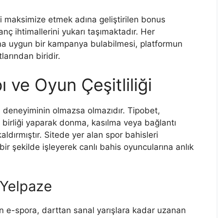
ini maksimize etmek adına geliştirilen bonus
nç ihtimallerini yukarı taşımaktadır. Her
ına uygun bir kampanya bulabilmesi, platformun
arından biridir.
ı ve Oyun Çeşitliliği
yun deneyiminin olmazsa olmazıdır. Tipobet,
ş birliği yaparak donma, kasılma veya bağlantı
dırmıştır. Sitede yer alan spor bahisleri
z bir şekilde işleyerek canlı bahis oyuncularına anlık
 Yelpaze
en e-spora, darttan sanal yarışlara kadar uzanan