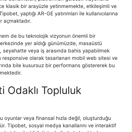
e klasik bir arayüzle yetinmemekte, etkileşimli ve
ipobet, yaptığı AR-GE yatırımları ile kullanıcılarına
r açmaktadır.
nem de bu teknolojik vizyonun önemli bir
ın merkezinde yer aldığı günümüzde, masaüstü
e, seyahatte veya iş arasında bahis yapabilmek
 responsive olarak tasarlanan mobil web sitesi ve
arında bile kusursuz bir performans göstererek bu
rmektedir.
i Odaklı Topluluk
ğu oyunlar veya finansal hızla değil, oluşturduğu
lür. Tipobet, sosyal medya kanallarını ve interaktif