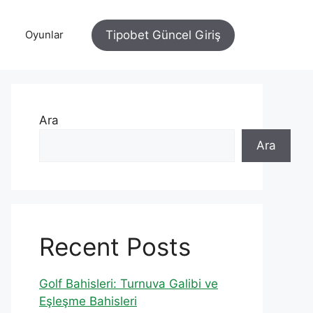
Tipobet Güncel Giriş
Oyunlar
Ara
Ara
Recent Posts
Golf Bahisleri: Turnuva Galibi ve
Eşleşme Bahisleri