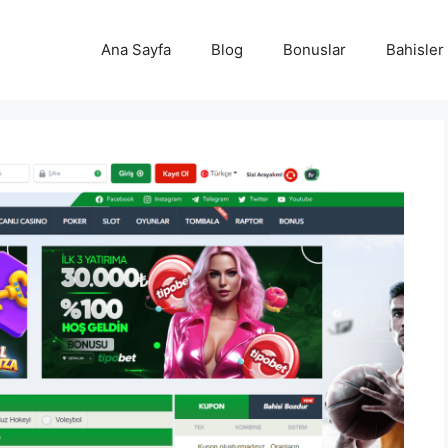
Ana Sayfa
Blog
Bonuslar
Bahisler