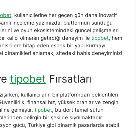
pobet
, kullanıcılerine her geçen gün daha inovatif
amlı inceleme yazımızda, platformun sunduğu
iklerini ve oyun ekosistemindeki güncel gelişmeleri
ır kalıcı olmanın getirdiği deneyim ile
tipobet
, hem
isçilere hitap eden esnek bir yapı kurmayı
el dinamikleri anlamak, sitedeki bahis deneyiminizi
ve
tipobet
Fırsatları
ırken, kullanıcıların bir platformdan beklentileri
venilirlik, finansal hız, yüksek oranlar ve zengin
aline gelmiştir.
tipobet
, bu dört temel sütun
plerinden belirgin bir şekilde sıyrılmaktadır.
asyon gücü, Türkiye gibi dinamik pazarlarda stabil