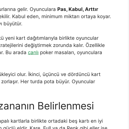
urlarına gelir. Oyunculara
Pas, Kabul, Arttır
kilir. Kabul eden, minimum miktarı ortaya koyar.
yı büyütür.
 yeni kart dağıtımlarıyla birlikte oyuncular
tratejilerini değiştirmek zorunda kalır. Özellikle
tar. Bu arada
canlı
poker masaları, oyunculara
kleyici olur. İkinci, üçüncü ve dördüncü kart
e zorlaşır. Her turda pota büyür. Oyuncular
zananın Belirlenmesi
lı kartlarla birlikte ortadaki beş kartı en iyi
güçlü eldir. Kare, Full ya da Renk gibi eller ise