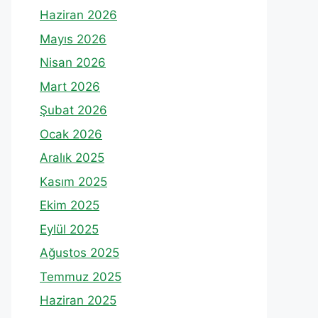
Haziran 2026
Mayıs 2026
Nisan 2026
Mart 2026
Şubat 2026
Ocak 2026
Aralık 2025
Kasım 2025
Ekim 2025
Eylül 2025
Ağustos 2025
Temmuz 2025
Haziran 2025