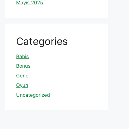
Mayıs 2025
Categories
Bahis
Bonus
Genel
Oyun
Uncategorized