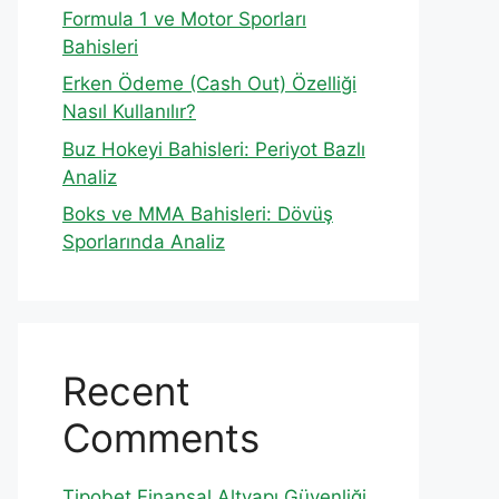
Formula 1 ve Motor Sporları
Bahisleri
Erken Ödeme (Cash Out) Özelliği
Nasıl Kullanılır?
Buz Hokeyi Bahisleri: Periyot Bazlı
Analiz
Boks ve MMA Bahisleri: Dövüş
Sporlarında Analiz
Recent
Comments
Tipobet Finansal Altyapı Güvenliği