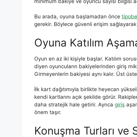
minimum bakiye ve oyuncu sayısı bilgisi aç
Bu arada, oyuna başlamadan önce
tipobe
gerekir. Böylece güvenli erişim sağlayarak 
Oyuna Katılım Aşama
Oyun en az iki kişiyle başlar. Katılım sor
diyen oyuncuların bakiyelerinden giriş mik
Girmeyenlerin bakiyesi aynı kalır. Üst üs
İlk kart dağıtımıyla birlikte heyecan yükse
kendi kartlarını açık şekilde görür. Rakiple
daha stratejik hale getirir. Ayrıca
giriş
aşam
önem taşır.
Konuşma Turları ve St