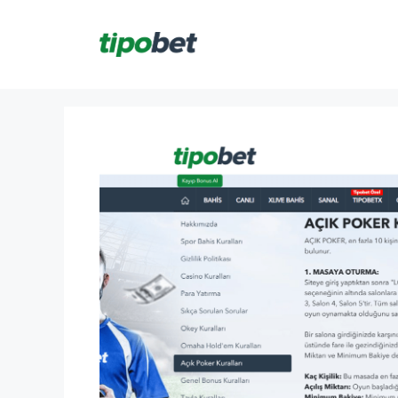
İçeriğe
atla