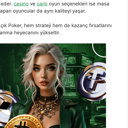
 eder.
casino
ve
canlı
oyun seçenekleri ise masa
ş yapan oyuncular da aynı kaliteyi yaşar.
Açık Poker, hem strateji hem de kazanç fırsatlarını
anma heyecanını yükseltir.