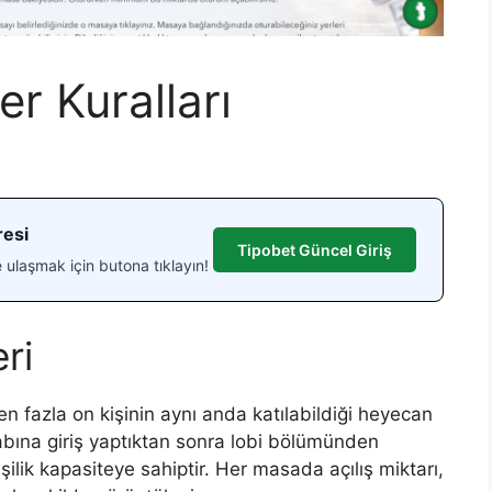
r Kuralları
resi
Tipobet Güncel Giriş
 ulaşmak için butona tıklayın!
ri
en fazla on kişinin aynı anda katılabildiği heyecan
bına giriş yaptıktan sonra lobi bölümünden
şilik kapasiteye sahiptir. Her masada açılış miktarı,