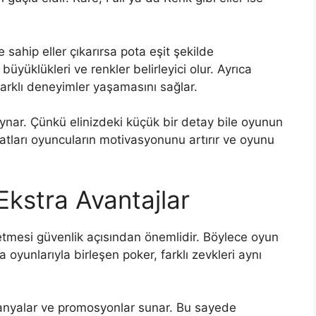
sahip eller çıkarırsa pota eşit şekilde
büyüklükleri ve renkler belirleyici olur. Ayrıca
n farklı deneyimler yaşamasını sağlar.
ynar. Çünkü elinizdeki küçük bir detay bile oyunun
satları oyuncuların motivasyonunu artırır ve oyunu
Ekstra Avantajlar
 etmesi güvenlik açısından önemlidir. Böylece oyun
oyunlarıyla birleşen poker, farklı zevkleri aynı
panyalar ve promosyonlar sunar. Bu sayede