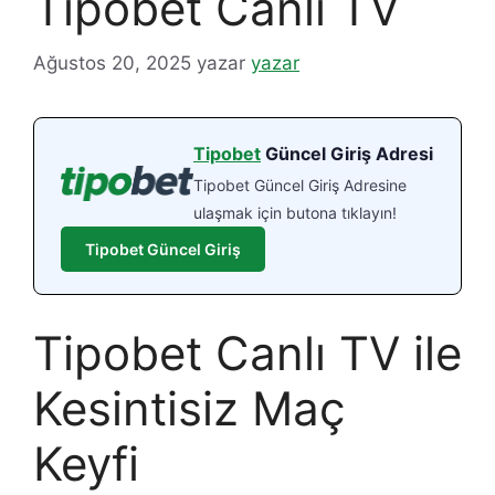
Tipobet Canlı TV
Ağustos 20, 2025
yazar
yazar
Tipobet
Güncel Giriş Adresi
Tipobet Güncel Giriş Adresine
ulaşmak için butona tıklayın!
Tipobet Güncel Giriş
Tipobet Canlı TV ile
Kesintisiz Maç
Keyfi