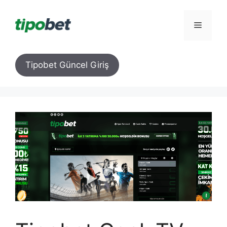
İçeriğe
atla
Menü
Tipobet Güncel Giriş