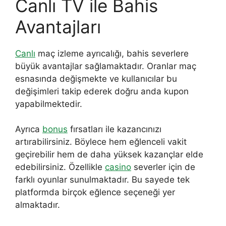
Canlı TV ile Bahis
Avantajları
Canlı
maç izleme ayrıcalığı, bahis severlere
büyük avantajlar sağlamaktadır. Oranlar maç
esnasında değişmekte ve kullanıcılar bu
değişimleri takip ederek doğru anda kupon
yapabilmektedir.
Ayrıca
bonus
fırsatları ile kazancınızı
artırabilirsiniz. Böylece hem eğlenceli vakit
geçirebilir hem de daha yüksek kazançlar elde
edebilirsiniz. Özellikle
casino
severler için de
farklı oyunlar sunulmaktadır. Bu sayede tek
platformda birçok eğlence seçeneği yer
almaktadır.