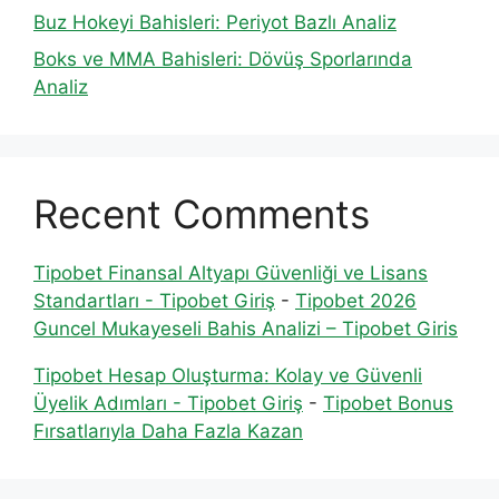
Buz Hokeyi Bahisleri: Periyot Bazlı Analiz
Boks ve MMA Bahisleri: Dövüş Sporlarında
Analiz
Recent Comments
Tipobet Finansal Altyapı Güvenliği ve Lisans
Standartları - Tipobet Giriş
-
Tipobet 2026
Guncel Mukayeseli Bahis Analizi – Tipobet Giris
Tipobet Hesap Oluşturma: Kolay ve Güvenli
Üyelik Adımları - Tipobet Giriş
-
Tipobet Bonus
Fırsatlarıyla Daha Fazla Kazan