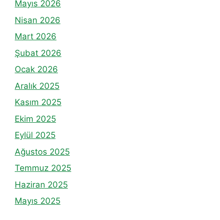
Mayıs 2026
Nisan 2026
Mart 2026
Şubat 2026
Ocak 2026
Aralık 2025
Kasım 2025
Ekim 2025
Eylül 2025
Ağustos 2025
Temmuz 2025
Haziran 2025
Mayıs 2025