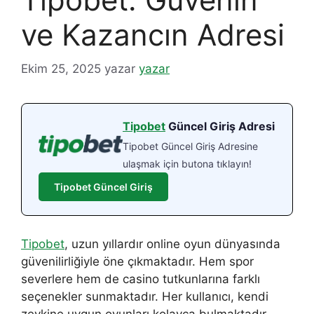
ve Kazancın Adresi
Ekim 25, 2025
yazar
yazar
Tipobet
Güncel Giriş Adresi
Tipobet Güncel Giriş Adresine
ulaşmak için butona tıklayın!
Tipobet Güncel Giriş
Tipobet
, uzun yıllardır online oyun dünyasında
güvenilirliğiyle öne çıkmaktadır. Hem spor
severlere hem de casino tutkunlarına farklı
seçenekler sunmaktadır. Her kullanıcı, kendi