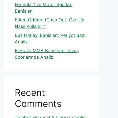
Formula 1 ve Motor Sporları
Bahisleri
Erken Ödeme (Cash Out) Özelliği
Nasıl Kullanılır?
Buz Hokeyi Bahisleri: Periyot Bazlı
Analiz
Boks ve MMA Bahisleri: Dövüş
Sporlarında Analiz
Recent
Comments
Tipobet Finansal Altyapı Güvenliği