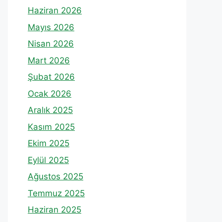
Haziran 2026
Mayıs 2026
Nisan 2026
Mart 2026
Şubat 2026
Ocak 2026
Aralık 2025
Kasım 2025
Ekim 2025
Eylül 2025
Ağustos 2025
Temmuz 2025
Haziran 2025