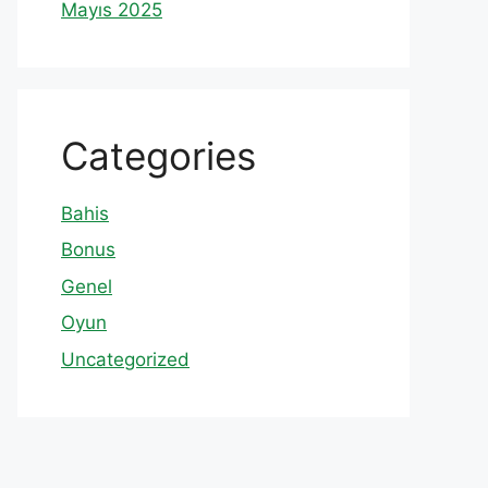
Mayıs 2025
Categories
Bahis
Bonus
Genel
Oyun
Uncategorized