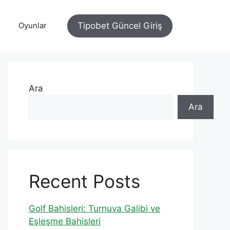
Tipobet Güncel Giriş
Oyunlar
Ara
Ara
Recent Posts
Golf Bahisleri: Turnuva Galibi ve
Eşleşme Bahisleri