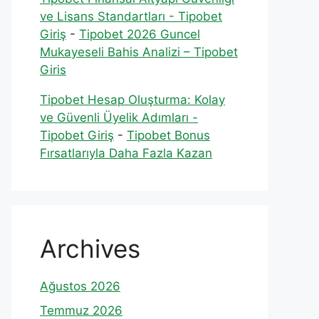
ve Lisans Standartları - Tipobet
Giriş
-
Tipobet 2026 Guncel
Mukayeseli Bahis Analizi – Tipobet
Giris
Tipobet Hesap Oluşturma: Kolay
ve Güvenli Üyelik Adımları -
Tipobet Giriş
-
Tipobet Bonus
Fırsatlarıyla Daha Fazla Kazan
Archives
Ağustos 2026
Temmuz 2026