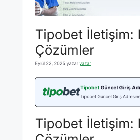
Tipobet İletişim: 
Çözümler
Eylül 22, 2025
yazar
yazar
Tipobet
Güncel Giriş Ad
Tipobet Güncel Giriş Adresine
Tipobet İletişim: 
Çözümler