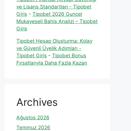
ve Lisans Standartları - Tipobet
Giriş
-
Tipobet 2026 Guncel
Mukayeseli Bahis Analizi – Tipobet
Giris
Tipobet Hesap Oluşturma: Kolay
ve Güvenli Üyelik Adımları -
Tipobet Giriş
-
Tipobet Bonus
Fırsatlarıyla Daha Fazla Kazan
Archives
Ağustos 2026
Temmuz 2026