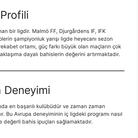
Profili
an bir ligdir. Malmö FF, Djurgårdens IF, IFK
lerin şampiyonluk yarışı ligde heyecanı sezon
rekabet ortamı, güç farkı büyük olan maçların çok
klaşıma dayalı bahislerin değerini artırmaktadır.
a Deneyimi
ında en başarılı kulübüdür ve zaman zaman
r. Bu Avrupa deneyiminin iç ligdeki programı nasıl
e değerli bahis ipuçları sağlamaktadır.