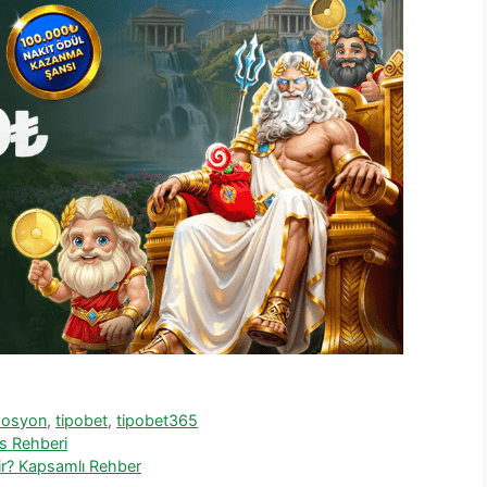
osyon
,
tipobet
,
tipobet365
rs Rehberi
ir? Kapsamlı Rehber