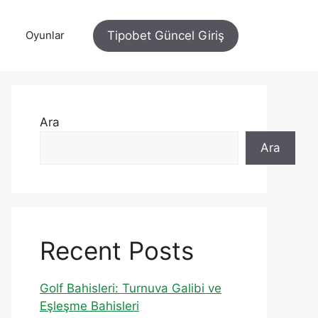
Tipobet Güncel Giriş
Oyunlar
Ara
Ara
Recent Posts
Golf Bahisleri: Turnuva Galibi ve
Eşleşme Bahisleri