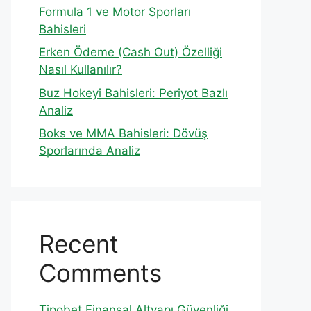
Formula 1 ve Motor Sporları
Bahisleri
Erken Ödeme (Cash Out) Özelliği
Nasıl Kullanılır?
Buz Hokeyi Bahisleri: Periyot Bazlı
Analiz
Boks ve MMA Bahisleri: Dövüş
Sporlarında Analiz
Recent
Comments
Tipobet Finansal Altyapı Güvenliği