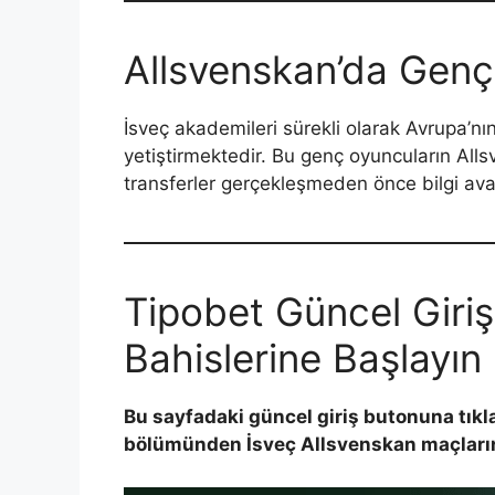
Allsvenskan’da Genç
İsveç akademileri sürekli olarak Avrupa’nı
yetiştirmektedir. Bu genç oyuncuların All
transferler gerçekleşmeden önce bilgi ava
Tipobet Güncel Giriş
Bahislerine Başlayın
Bu sayfadaki güncel giriş butonuna tık
bölümünden İsveç Allsvenskan maçlarınd