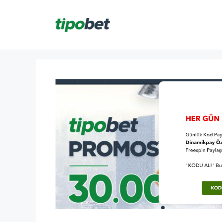
İçeriğe
atla