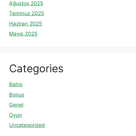
Ağustos 2025
Temmuz 2025
Haziran 2025
Mayıs 2025
Categories
Bahis
Bonus
Genel
Oyun
Uncategorized