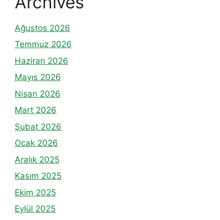
Archives
Ağustos 2026
Temmuz 2026
Haziran 2026
Mayıs 2026
Nisan 2026
Mart 2026
Şubat 2026
Ocak 2026
Aralık 2025
Kasım 2025
Ekim 2025
Eylül 2025