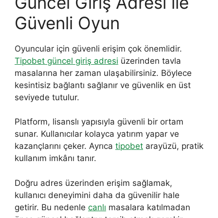
Güncel Giriş Adresi ile
Güvenli Oyun
Oyuncular için güvenli erişim çok önemlidir.
Tipobet güncel giriş adresi
üzerinden tavla
masalarına her zaman ulaşabilirsiniz. Böylece
kesintisiz bağlantı sağlanır ve güvenlik en üst
seviyede tutulur.
Platform, lisanslı yapısıyla güvenli bir ortam
sunar. Kullanıcılar kolayca yatırım yapar ve
kazançlarını çeker. Ayrıca
tipobet
arayüzü, pratik
kullanım imkânı tanır.
Doğru adres üzerinden erişim sağlamak,
kullanıcı deneyimini daha da güvenilir hale
getirir. Bu nedenle
canlı
masalara katılmadan