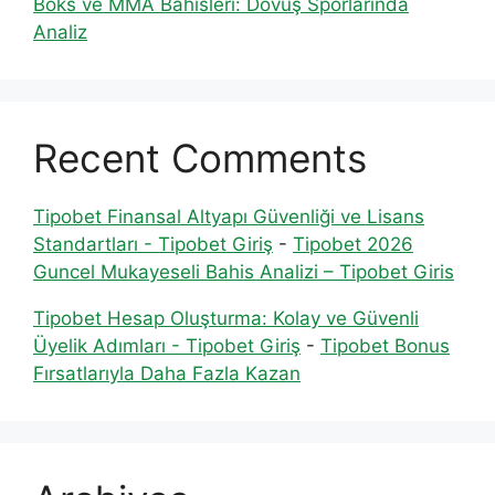
Boks ve MMA Bahisleri: Dövüş Sporlarında
Analiz
Recent Comments
Tipobet Finansal Altyapı Güvenliği ve Lisans
Standartları - Tipobet Giriş
-
Tipobet 2026
Guncel Mukayeseli Bahis Analizi – Tipobet Giris
Tipobet Hesap Oluşturma: Kolay ve Güvenli
Üyelik Adımları - Tipobet Giriş
-
Tipobet Bonus
Fırsatlarıyla Daha Fazla Kazan