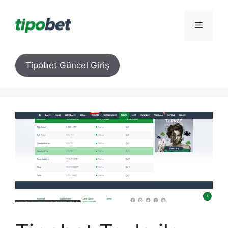
İçeriğe
atla
Menü
Tipobet Güncel Giriş