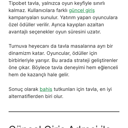
Tipobet tavla, yalnızca oyun keyfiyle sınırlı
kalmaz. Kullanıcılara farklı
güncel giriş
kampanyaları sunulur. Yatırım yapan oyunculara
özel ödüller verilir. Ayrıca kayıpları azaltan
avantajlı seçenekler oyun süresini uzatır.
Turnuva heyecanı da tavla masalarına ayrı bir
dinamizm katar. Oyuncular, ödüller için
birbirleriyle yarışır. Bu arada strateji geliştirenler
öne çıkar. Böylece tavla deneyimi hem eğlenceli
hem de kazançlı hale gelir.
Sonuç olarak
bahis
tutkunları için tavla, en iyi
alternatiflerden biri olur.