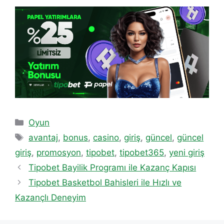
Kategoriler
Oyun
Etiketler
avantaj
,
bonus
,
casino
,
giriş
,
güncel
,
güncel
giriş
,
promosyon
,
tipobet
,
tipobet365
,
yeni giriş
Tipobet Bayilik Programı ile Kazanç Kapısı
Tipobet Basketbol Bahisleri ile Hızlı ve
Kazançlı Deneyim