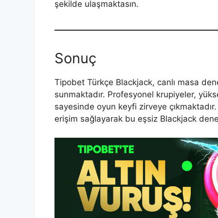
şekilde ulaşmaktasın.
Sonuç
Tipobet Türkçe Blackjack, canlı masa dene
sunmaktadır. Profesyonel krupiyeler, yükse
sayesinde oyun keyfi zirveye çıkmaktadır
erişim sağlayarak bu eşsiz Blackjack den