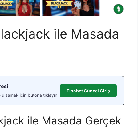
lackjack ile Masada
resi
Tipobet Güncel Giriş
 ulaşmak için butona tıklayın!
kjack ile Masada Gerçek