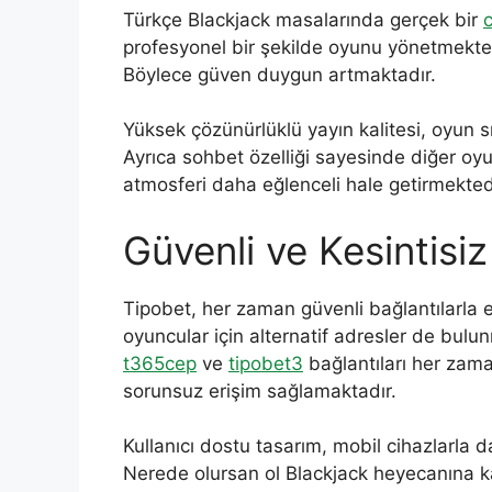
Türkçe Blackjack masalarında gerçek bir
c
profesyonel bir şekilde oyunu yönetmektedi
Böylece güven duygun artmaktadır.
Yüksek çözünürlüklü yayın kalitesi, oyun 
Ayrıca sohbet özelliği sayesinde diğer oyu
atmosferi daha eğlenceli hale getirmekted
Güvenli ve Kesintisiz
Tipobet, her zaman güvenli bağlantılarla 
oyuncular için alternatif adresler de bulu
t365cep
ve
tipobet3
bağlantıları her zama
sorunsuz erişim sağlamaktadır.
Kullanıcı dostu tasarım, mobil cihazlarla
Nerede olursan ol Blackjack heyecanına k