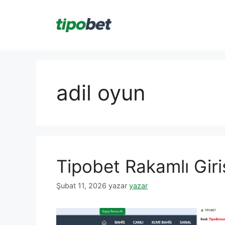
İçeriğe
atla
adil oyun
Tipobet Rakamlı Giri
Şubat 11, 2026
yazar
yazar