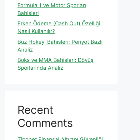
Formula 1 ve Motor Sporları
Bahisleri
Erken Ödeme (Cash Out) Özelliği
Nasıl Kullanılır?
Buz Hokeyi Bahisleri: Periyot Bazlı
Analiz
Boks ve MMA Bahisleri: Dövüş
Sporlarında Analiz
Recent
Comments
Tipobet Finansal Altyapı Güvenliği