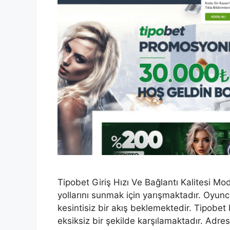
Tipobet Giriş Hızı Ve Bağlantı Kalitesi Mode
yollarını sunmak için yarışmaktadır. Oyunc
kesintisiz bir akış beklemektedir. Tipobet 
eksiksiz bir şekilde karşılamaktadır. Adre