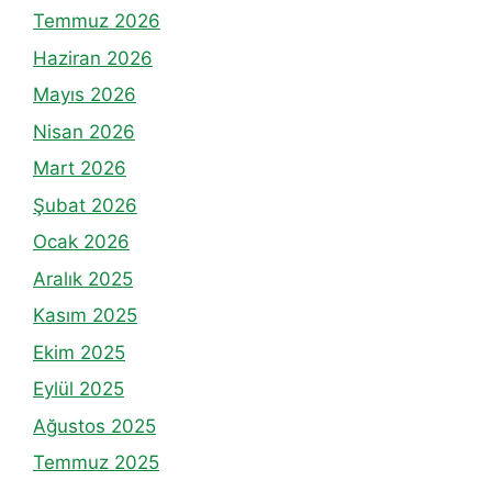
Temmuz 2026
Haziran 2026
Mayıs 2026
Nisan 2026
Mart 2026
Şubat 2026
Ocak 2026
Aralık 2025
Kasım 2025
Ekim 2025
Eylül 2025
Ağustos 2025
Temmuz 2025