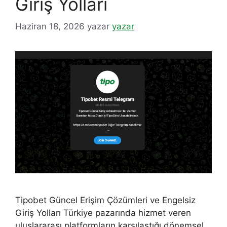
Giriş Yolları
Haziran 18, 2026
yazar
yazar
Tipobet Güncel Erişim Çözümleri ve Engelsiz
Giriş Yolları Türkiye pazarında hizmet veren
uluslararası platformların karşılaştığı dönemsel