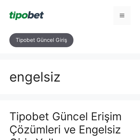
İçeriğe
atla
Menü
Tipobet Güncel Giriş
engelsiz
Tipobet Güncel Erişim
Çözümleri ve Engelsiz