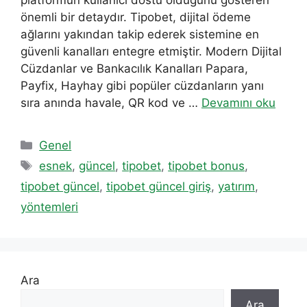
platformun kullanıcı dostu olduğunu gösteren
önemli bir detaydır. Tipobet, dijital ödeme
ağlarını yakından takip ederek sistemine en
güvenli kanalları entegre etmiştir. Modern Dijital
Cüzdanlar ve Bankacılık Kanalları Papara,
Payfix, Hayhay gibi popüler cüzdanların yanı
sıra anında havale, QR kod ve …
Devamını oku
Kategoriler
Genel
Etiketler
esnek
,
güncel
,
tipobet
,
tipobet bonus
,
tipobet güncel
,
tipobet güncel giriş
,
yatırım
,
yöntemleri
Ara
Ara