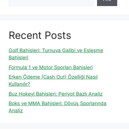
Recent Posts
Golf Bahisleri: Turnuva Galibi ve Eşleşme
Bahisleri
Formula 1 ve Motor Sporları Bahisleri
Erken Ödeme (Cash Out) Özelliği Nasıl
Kullanılır?
Buz Hokeyi Bahisleri: Periyot Bazlı Analiz
Boks ve MMA Bahisleri: Dövüş Sporlarında
Analiz