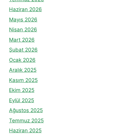
Haziran 2026
Mayıs 2026
Nisan 2026
Mart 2026
Şubat 2026
Ocak 2026
Aralık 2025
Kasım 2025
Ekim 2025
Eylül 2025
Ağustos 2025
Temmuz 2025
Haziran 2025