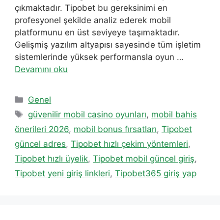
çıkmaktadır. Tipobet bu gereksinimi en
profesyonel şekilde analiz ederek mobil
platformunu en üst seviyeye taşımaktadır.
Gelişmiş yazılım altyapısı sayesinde tüm işletim
sistemlerinde yüksek performansla oyun …
Devamını oku
Kategoriler
Genel
Etiketler
güvenilir mobil casino oyunları
,
mobil bahis
önerileri 2026
,
mobil bonus fırsatları
,
Tipobet
güncel adres
,
Tipobet hızlı çekim yöntemleri
,
Tipobet hızlı üyelik
,
Tipobet mobil güncel giriş
,
Tipobet yeni giriş linkleri
,
Tipobet365 giriş yap