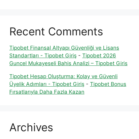
Recent Comments
Tipobet Finansal Altyapı Güvenliği ve Lisans
Standartları - Tipobet Giriş
-
Tipobet 2026
Guncel Mukayeseli Bahis Analizi – Tipobet Giris
Tipobet Hesap Oluşturma: Kolay ve Güvenli
Üyelik Adımları - Tipobet Giriş
-
Tipobet Bonus
Fırsatlarıyla Daha Fazla Kazan
Archives