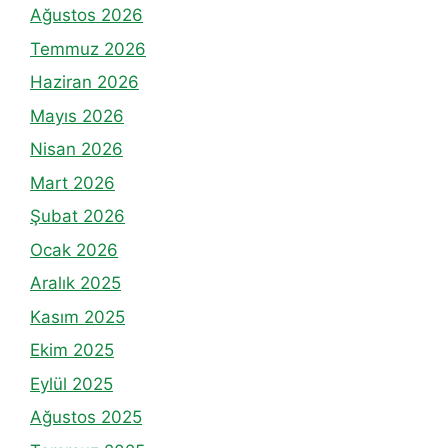
Ağustos 2026
Temmuz 2026
Haziran 2026
Mayıs 2026
Nisan 2026
Mart 2026
Şubat 2026
Ocak 2026
Aralık 2025
Kasım 2025
Ekim 2025
Eylül 2025
Ağustos 2025