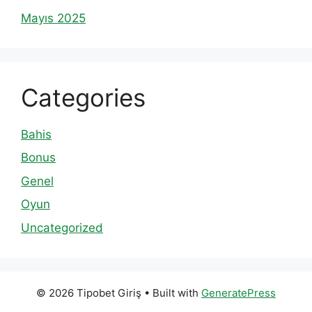
Mayıs 2025
Categories
Bahis
Bonus
Genel
Oyun
Uncategorized
© 2026 Tipobet Giriş
• Built with
GeneratePress