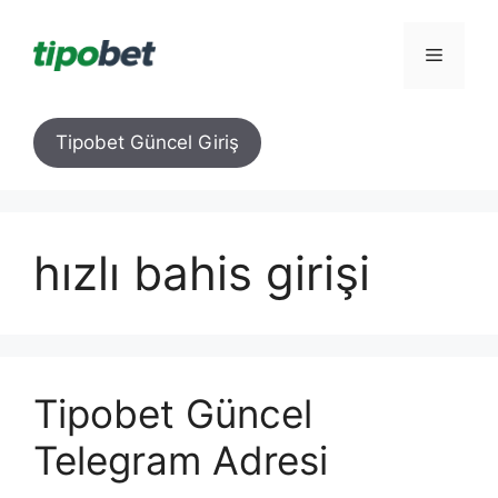
İçeriğe
atla
Menü
Tipobet Güncel Giriş
hızlı bahis girişi
Tipobet Güncel
Telegram Adresi