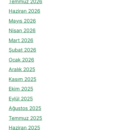
Temmuz 2026
Haziran 2026
Mayıs 2026
Nisan 2026
Mart 2026
Şubat 2026
Ocak 2026
Aralık 2025
Kasım 2025
Ekim 2025
Eylül 2025
Ağustos 2025
Temmuz 2025
Haziran 2025