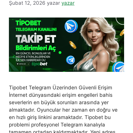
Şubat 12, 2026
yazar
yazar
Tipobet Telegram Üzerinden Güvenli Erişim
İnternet dünyasındaki erişim engelleri bahis
severlerin en büyük sorunları arasında yer
almaktadır. Oyuncular her zaman en doğru ve
en hızlı giriş linkini aramaktadır. Tipobet bu
problemi profesyonel Telegram kanalıyla
tamamen ortadan kaldırmaktadır. Yeni adres