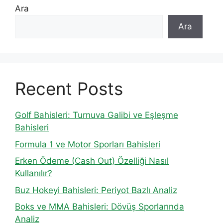
Ara
Ara
Recent Posts
Golf Bahisleri: Turnuva Galibi ve Eşleşme
Bahisleri
Formula 1 ve Motor Sporları Bahisleri
Erken Ödeme (Cash Out) Özelliği Nasıl
Kullanılır?
Buz Hokeyi Bahisleri: Periyot Bazlı Analiz
Boks ve MMA Bahisleri: Dövüş Sporlarında
Analiz