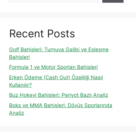
Recent Posts
Golf Bahisleri: Turnuva Galibi ve Eşleşme
Bahisleri
Formula 1 ve Motor Sporları Bahisleri
Erken Ödeme (Cash Out) Özelliği Nasıl
Kullanılır?
Buz Hokeyi Bahisleri: Periyot Bazlı Analiz
Boks ve MMA Bahisleri: Dövüş Sporlarında
Analiz