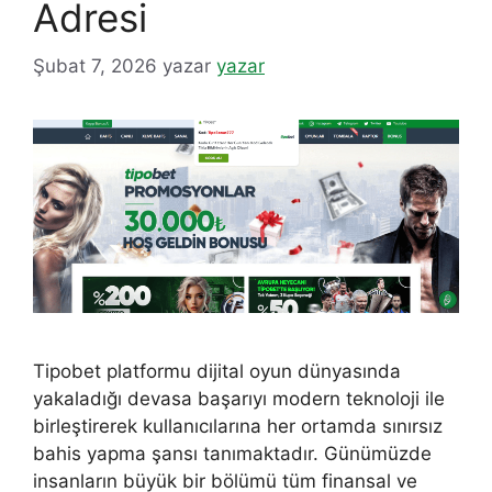
Adresi
Şubat 7, 2026
yazar
yazar
Tipobet platformu dijital oyun dünyasında
yakaladığı devasa başarıyı modern teknoloji ile
birleştirerek kullanıcılarına her ortamda sınırsız
bahis yapma şansı tanımaktadır. Günümüzde
insanların büyük bir bölümü tüm finansal ve