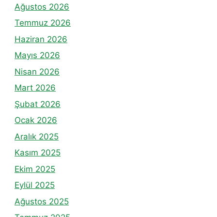
Ağustos 2026
Temmuz 2026
Haziran 2026
Mayıs 2026
Nisan 2026
Mart 2026
Şubat 2026
Ocak 2026
Aralık 2025
Kasım 2025
Ekim 2025
Eylül 2025
Ağustos 2025