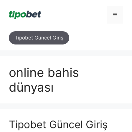
İçeriğe
atla
Menü
Tipobet Güncel Giriş
online bahis
dünyası
Tipobet Güncel Giriş