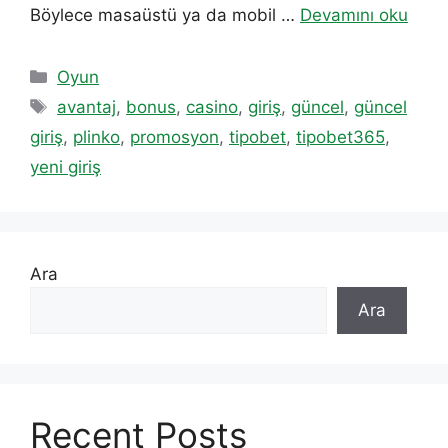
Böylece masaüstü ya da mobil …
Devamını oku
Kategoriler
Oyun
Etiketler
avantaj
,
bonus
,
casino
,
giriş
,
güncel
,
güncel
giriş
,
plinko
,
promosyon
,
tipobet
,
tipobet365
,
yeni giriş
Ara
Ara
Recent Posts