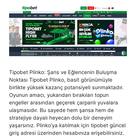
Tipobet Plinko: Şans ve Eğlencenin Buluşma
Noktası Tipobet Plinko, basit görünümüyle
birlikte yüksek kazanç potansiyeli sunmaktadır.
Oyunun amacı, yukarıdan bırakılan topun
engeller arasından geçerek çarpanlı yuvalara
ulaşmasıdır. Bu sayede hem şansa hem de
stratejiye dayalı heyecan dolu bir deneyim
yaşarsınız. Plinko’ya katılmak için tipobet güncel
giriş adresi üzerinden hesabınıza erişebilirsiniz.