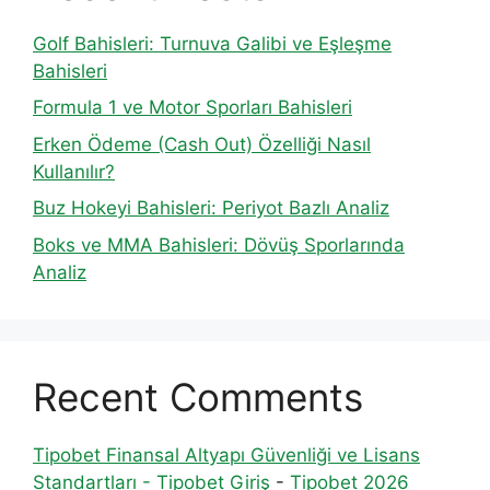
Golf Bahisleri: Turnuva Galibi ve Eşleşme
Bahisleri
Formula 1 ve Motor Sporları Bahisleri
Erken Ödeme (Cash Out) Özelliği Nasıl
Kullanılır?
Buz Hokeyi Bahisleri: Periyot Bazlı Analiz
Boks ve MMA Bahisleri: Dövüş Sporlarında
Analiz
Recent Comments
Tipobet Finansal Altyapı Güvenliği ve Lisans
Standartları - Tipobet Giriş
-
Tipobet 2026