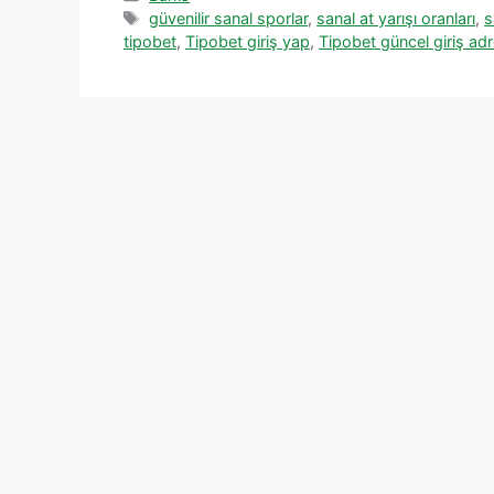
Etiketler
güvenilir sanal sporlar
,
sanal at yarışı oranları
,
s
tipobet
,
Tipobet giriş yap
,
Tipobet güncel giriş adr