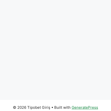
© 2026 Tipobet Giriş
• Built with
GeneratePress