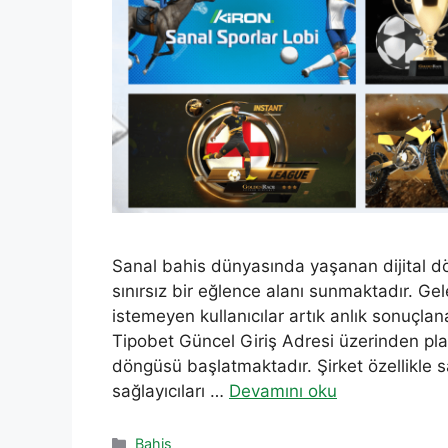
Sanal bahis dünyasında yaşanan dijital 
sınırsız bir eğlence alanı sunmaktadır. G
istemeyen kullanıcılar artık anlık sonuçla
Tipobet Güncel Giriş Adresi üzerinden plat
döngüsü başlatmaktadır. Şirket özellikle s
sağlayıcıları …
Devamını oku
Kategoriler
Bahis