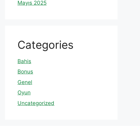
Mayıs 2025
Categories
Bahis
Bonus
Genel
Oyun
Uncategorized