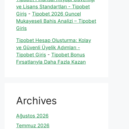
ve Lisans Standartları - Tipobet
Giriş
-
Tipobet 2026 Guncel
Mukayeseli Bahis Analizi – Tipobet
Giris
Tipobet Hesap Oluşturma: Kolay
ve Güvenli Üyelik Adımları -
Tipobet Giriş
-
Tipobet Bonus
Fırsatlarıyla Daha Fazla Kazan
Archives
Ağustos 2026
Temmuz 2026