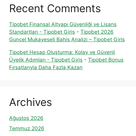
Recent Comments
Tipobet Finansal Altyapı Güvenliği ve Lisans
Standartları - Tipobet Giriş
-
Tipobet 2026
Guncel Mukayeseli Bahis Analizi – Tipobet Giris
Tipobet Hesap Oluşturma: Kolay ve Güvenli
Üyelik Adımları - Tipobet Giriş
-
Tipobet Bonus
Fırsatlarıyla Daha Fazla Kazan
Archives
Ağustos 2026
Temmuz 2026