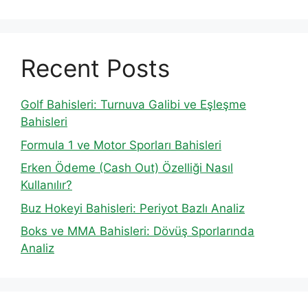
Recent Posts
Golf Bahisleri: Turnuva Galibi ve Eşleşme
Bahisleri
Formula 1 ve Motor Sporları Bahisleri
Erken Ödeme (Cash Out) Özelliği Nasıl
Kullanılır?
Buz Hokeyi Bahisleri: Periyot Bazlı Analiz
Boks ve MMA Bahisleri: Dövüş Sporlarında
Analiz