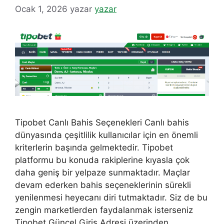
Ocak 1, 2026
yazar
yazar
Tipobet Canlı Bahis Seçenekleri Canlı bahis
dünyasında çeşitlilik kullanıcılar için en önemli
kriterlerin başında gelmektedir. Tipobet
platformu bu konuda rakiplerine kıyasla çok
daha geniş bir yelpaze sunmaktadır. Maçlar
devam ederken bahis seçeneklerinin sürekli
yenilenmesi heyecanı diri tutmaktadır. Siz de bu
zengin marketlerden faydalanmak isterseniz
Tipobet Güncel Giriş Adresi üzerinden