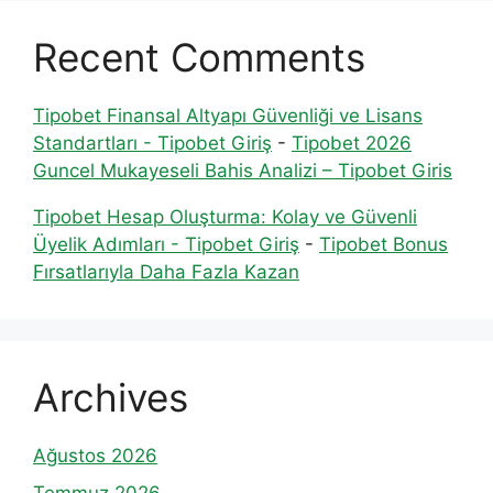
Recent Comments
Tipobet Finansal Altyapı Güvenliği ve Lisans
Standartları - Tipobet Giriş
-
Tipobet 2026
Guncel Mukayeseli Bahis Analizi – Tipobet Giris
Tipobet Hesap Oluşturma: Kolay ve Güvenli
Üyelik Adımları - Tipobet Giriş
-
Tipobet Bonus
Fırsatlarıyla Daha Fazla Kazan
Archives
Ağustos 2026
Temmuz 2026