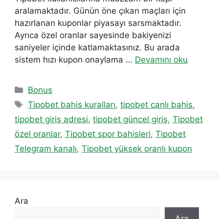
aralamaktadır. Günün öne çıkan maçları için
hazırlanan kuponlar piyasayı sarsmaktadır.
Ayrıca özel oranlar sayesinde bakiyenizi
saniyeler içinde katlamaktasınız. Bu arada
sistem hızı kupon onaylama …
Devamını oku
Kategoriler
Bonus
Etiketler
Tipobet bahis kuralları
,
tipobet canlı bahis
,
tipobet giriş adresi
,
tipobet güncel giriş
,
Tipobet
özel oranlar
,
Tipobet spor bahisleri
,
Tipobet
Telegram kanalı
,
Tipobet yüksek oranlı kupon
Ara
Ara