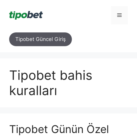
İçeriğe
atla
Menü
Tipobet Güncel Giriş
Tipobet bahis
kuralları
Tipobet Günün Özel