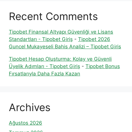
Recent Comments
Tipobet Finansal Altyapı Güvenliği ve Lisans
Standartları - Tipobet Giriş
-
Tipobet 2026
Guncel Mukayeseli Bahis Analizi – Tipobet Giris
Tipobet Hesap Oluşturma: Kolay ve Güvenli
Üyelik Adımları - Tipobet Giriş
-
Tipobet Bonus
Fırsatlarıyla Daha Fazla Kazan
Archives
Ağustos 2026