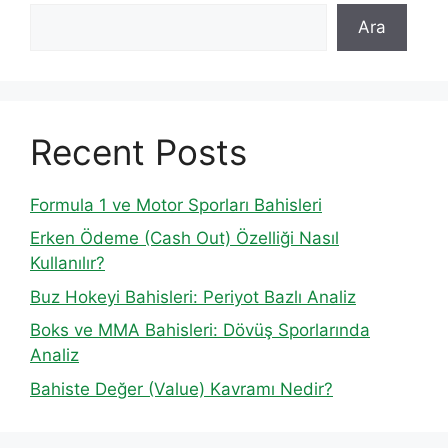
Ara
Recent Posts
Formula 1 ve Motor Sporları Bahisleri
Erken Ödeme (Cash Out) Özelliği Nasıl
Kullanılır?
Buz Hokeyi Bahisleri: Periyot Bazlı Analiz
Boks ve MMA Bahisleri: Dövüş Sporlarında
Analiz
Bahiste Değer (Value) Kavramı Nedir?