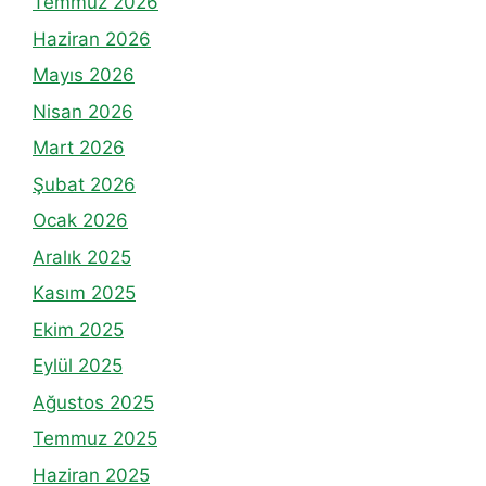
Temmuz 2026
Haziran 2026
Mayıs 2026
Nisan 2026
Mart 2026
Şubat 2026
Ocak 2026
Aralık 2025
Kasım 2025
Ekim 2025
Eylül 2025
Ağustos 2025
Temmuz 2025
Haziran 2025