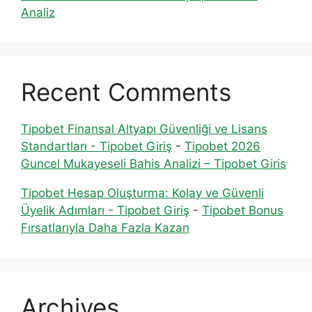
Analiz
Recent Comments
Tipobet Finansal Altyapı Güvenliği ve Lisans
Standartları - Tipobet Giriş
-
Tipobet 2026
Guncel Mukayeseli Bahis Analizi – Tipobet Giris
Tipobet Hesap Oluşturma: Kolay ve Güvenli
Üyelik Adımları - Tipobet Giriş
-
Tipobet Bonus
Fırsatlarıyla Daha Fazla Kazan
Archives