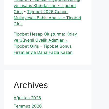
ve Lisans Standartları - Tipobet
Giriş
-
Tipobet 2026 Guncel
Mukayeseli Bahis Analizi – Tipobet
Giris
Tipobet Hesap Oluşturma: Kolay
ve Güvenli Üyelik Adımları -
Tipobet Giriş
-
Tipobet Bonus
Fırsatlarıyla Daha Fazla Kazan
Archives
Ağustos 2026
Temmuz 2026