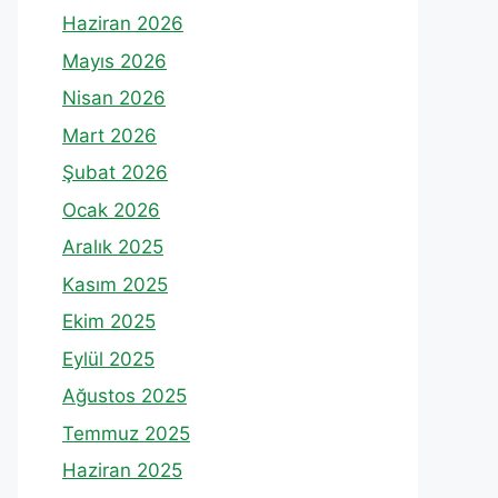
Haziran 2026
Mayıs 2026
Nisan 2026
Mart 2026
Şubat 2026
Ocak 2026
Aralık 2025
Kasım 2025
Ekim 2025
Eylül 2025
Ağustos 2025
Temmuz 2025
Haziran 2025