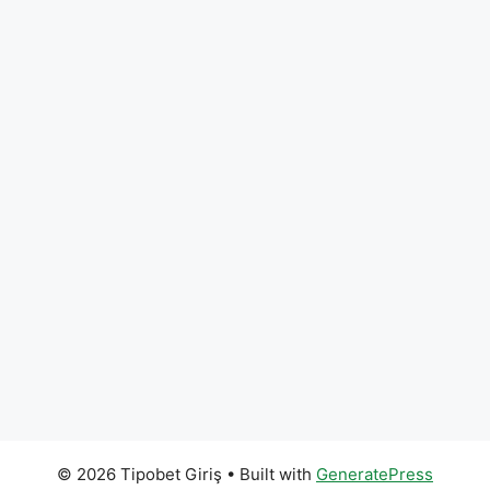
© 2026 Tipobet Giriş
• Built with
GeneratePress