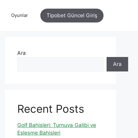
Tipobet Güncel Giriş
Oyunlar
Ara
Ara
Recent Posts
Golf Bahisleri: Turnuva Galibi ve
Eşleşme Bahisleri