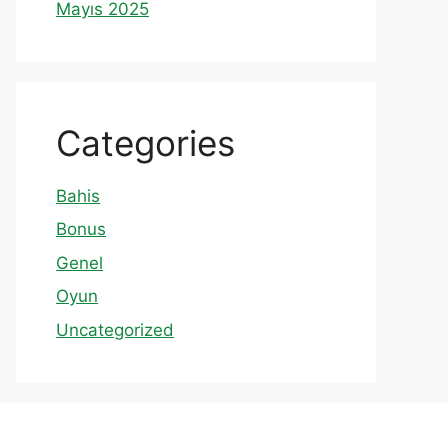
Mayıs 2025
Categories
Bahis
Bonus
Genel
Oyun
Uncategorized