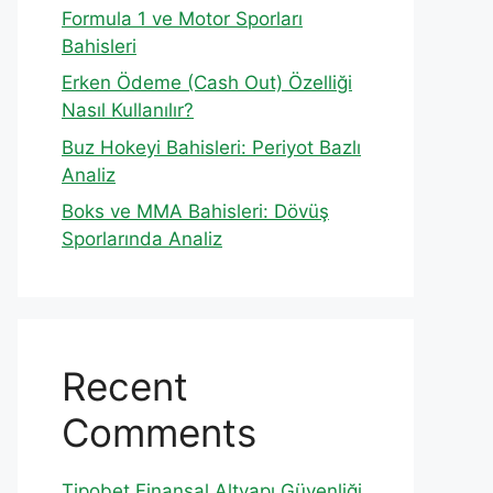
Formula 1 ve Motor Sporları
Bahisleri
Erken Ödeme (Cash Out) Özelliği
Nasıl Kullanılır?
Buz Hokeyi Bahisleri: Periyot Bazlı
Analiz
Boks ve MMA Bahisleri: Dövüş
Sporlarında Analiz
Recent
Comments
Tipobet Finansal Altyapı Güvenliği