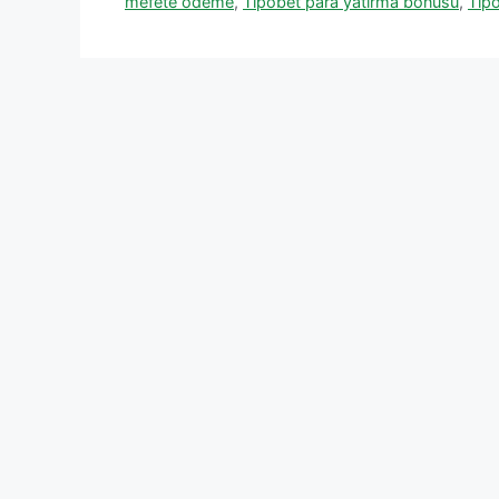
mefete ödeme
,
Tipobet para yatırma bonusu
,
Tipo