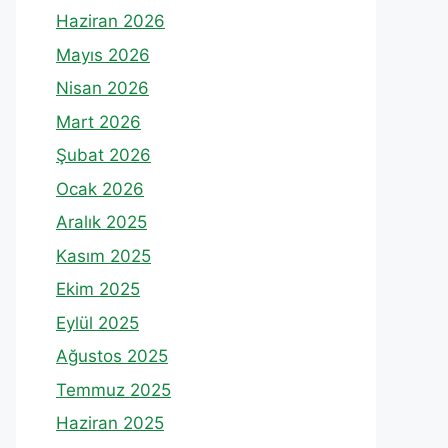
Haziran 2026
Mayıs 2026
Nisan 2026
Mart 2026
Şubat 2026
Ocak 2026
Aralık 2025
Kasım 2025
Ekim 2025
Eylül 2025
Ağustos 2025
Temmuz 2025
Haziran 2025