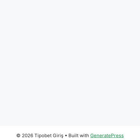
© 2026 Tipobet Giriş
• Built with
GeneratePress