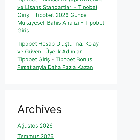
ve Lisans Standartları - Tipobet
Giriş
-
Tipobet 2026 Guncel
Mukayeseli Bahis Analizi – Tipobet
Giris
Tipobet Hesap Oluşturma: Kolay
ve Güvenli Üyelik Adımları -
Tipobet Giriş
-
Tipobet Bonus
Fırsatlarıyla Daha Fazla Kazan
Archives
Ağustos 2026
Temmuz 2026