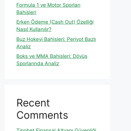
Formula 1 ve Motor Sporları
Bahisleri
Erken Ödeme (Cash Out) Özelliği
Nasıl Kullanılır?
Buz Hokeyi Bahisleri: Periyot Bazlı
Analiz
Boks ve MMA Bahisleri: Dövüş
Sporlarında Analiz
Recent
Comments
Tipobet Finansal Altyapı Güvenliği