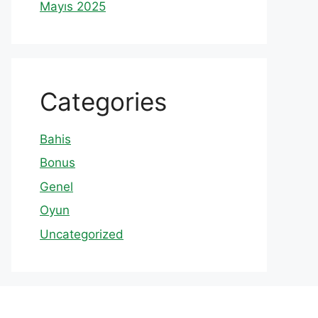
Mayıs 2025
Categories
Bahis
Bonus
Genel
Oyun
Uncategorized