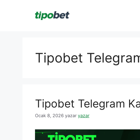
İçeriğe
atla
Tipobet Telegram
Tipobet Telegram Ka
Ocak 8, 2026
yazar
yazar