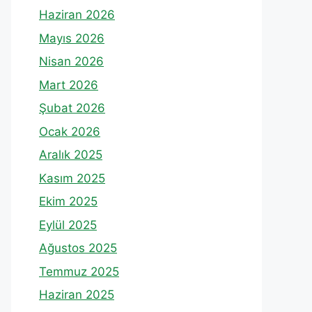
Haziran 2026
Mayıs 2026
Nisan 2026
Mart 2026
Şubat 2026
Ocak 2026
Aralık 2025
Kasım 2025
Ekim 2025
Eylül 2025
Ağustos 2025
Temmuz 2025
Haziran 2025