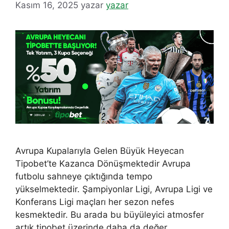
Kasım 16, 2025
yazar
yazar
Avrupa Kupalarıyla Gelen Büyük Heyecan
Tipobet’te Kazanca Dönüşmektedir Avrupa
futbolu sahneye çıktığında tempo
yükselmektedir. Şampiyonlar Ligi, Avrupa Ligi ve
Konferans Ligi maçları her sezon nefes
kesmektedir. Bu arada bu büyüleyici atmosfer
artık tipobet üzerinde daha da değer