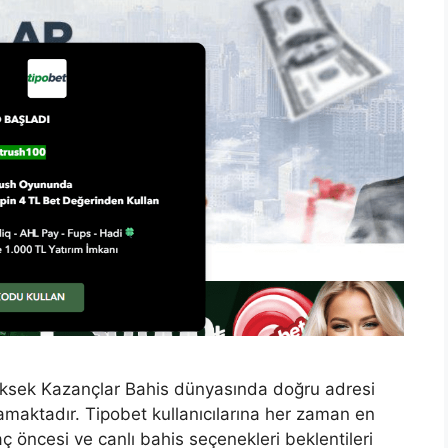
üksek Kazançlar Bahis dünyasında doğru adresi
maktadır. Tipobet kullanıcılarına her zaman en
ç öncesi ve canlı bahis seçenekleri beklentileri