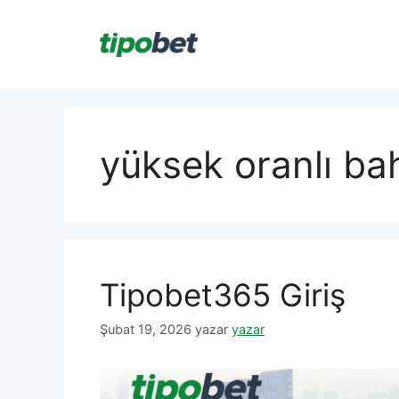
İçeriğe
atla
yüksek oranlı ba
Tipobet365 Giriş
Şubat 19, 2026
yazar
yazar