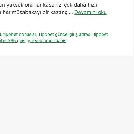
an yüksek oranlar kasanızı çok daha hızlı
e her müsabakayı bir kazanç …
Devamını oku
i
,
tipobet bonuslar
,
Tipobet güncel giriş adresi
,
tipobet
obet365 giriş
,
yüksek oranlı bahis