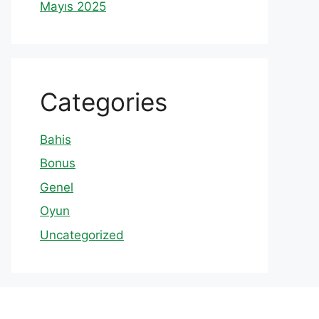
Mayıs 2025
Categories
Bahis
Bonus
Genel
Oyun
Uncategorized