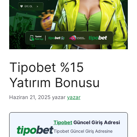
Tipobet %15
Yatırım Bonusu
Haziran 21, 2025
yazar
yazar
Tipobet
Güncel Giriş Adresi
Tipobet Güncel Giriş Adresine