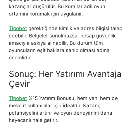
kazançlar düşürülür. Bu kurallar adil oyun
ortamını korumak için uygulanır.
Tipobet
gerektiğinde kimlik ve adres bilgisi talep
edebilir. Belgeler sunulmazsa, hesap güvenlik
amacıyla askıya alınabilir. Bu durum tüm
oyuncuların eşit haklara sahip olması adına
önemlidir.
Sonuç: Her Yatırımı Avantaja
Çevir
Tipobet
%15 Yatırım Bonusu, hem yeni hem de
mevcut kullanıcılar için idealdir. Kazanç
potansiyelini artırır ve oyun deneyimini daha
heyecanlı hale getirir.