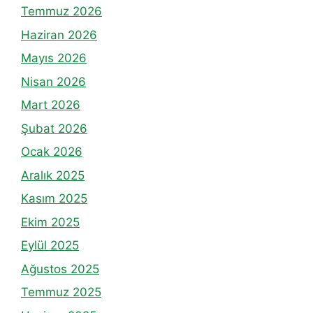
Temmuz 2026
Haziran 2026
Mayıs 2026
Nisan 2026
Mart 2026
Şubat 2026
Ocak 2026
Aralık 2025
Kasım 2025
Ekim 2025
Eylül 2025
Ağustos 2025
Temmuz 2025