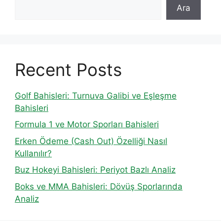
Ara
Recent Posts
Golf Bahisleri: Turnuva Galibi ve Eşleşme
Bahisleri
Formula 1 ve Motor Sporları Bahisleri
Erken Ödeme (Cash Out) Özelliği Nasıl
Kullanılır?
Buz Hokeyi Bahisleri: Periyot Bazlı Analiz
Boks ve MMA Bahisleri: Dövüş Sporlarında
Analiz