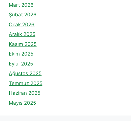
Mart 2026
Şubat 2026
Ocak 2026
Aralık 2025
Kasım 2025
Ekim 2025
Eylül 2025
Ağustos 2025
Temmuz 2025
Haziran 2025
Mayıs 2025