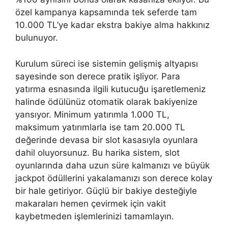
özel kampanya kapsamında tek seferde tam
10.000 TL’ye kadar ekstra bakiye alma hakkınız
bulunuyor.
Kurulum süreci ise sistemin gelişmiş altyapısı
sayesinde son derece pratik işliyor. Para
yatırma esnasında ilgili kutucuğu işaretlemeniz
halinde ödülünüz otomatik olarak bakiyenize
yansıyor. Minimum yatırımla 1.000 TL,
maksimum yatırımlarla ise tam 20.000 TL
değerinde devasa bir slot kasasıyla oyunlara
dahil oluyorsunuz. Bu harika sistem, slot
oyunlarında daha uzun süre kalmanızı ve büyük
jackpot ödüllerini yakalamanızı son derece kolay
bir hale getiriyor. Güçlü bir bakiye desteğiyle
makaraları hemen çevirmek için vakit
kaybetmeden işlemlerinizi tamamlayın.