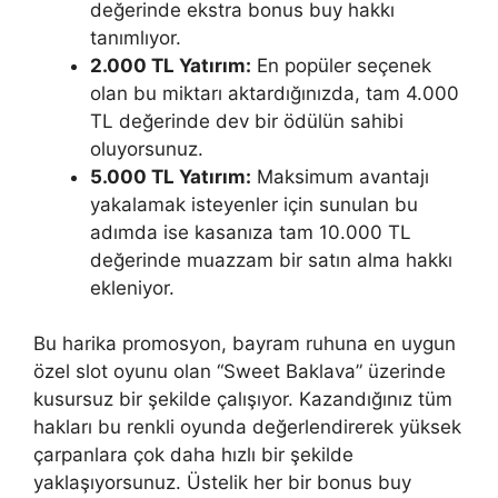
değerinde ekstra bonus buy hakkı
tanımlıyor.
2.000 TL Yatırım:
En popüler seçenek
olan bu miktarı aktardığınızda, tam 4.000
TL değerinde dev bir ödülün sahibi
oluyorsunuz.
5.000 TL Yatırım:
Maksimum avantajı
yakalamak isteyenler için sunulan bu
adımda ise kasanıza tam 10.000 TL
değerinde muazzam bir satın alma hakkı
ekleniyor.
Bu harika promosyon, bayram ruhuna en uygun
özel slot oyunu olan “Sweet Baklava” üzerinde
kusursuz bir şekilde çalışıyor. Kazandığınız tüm
hakları bu renkli oyunda değerlendirerek yüksek
çarpanlara çok daha hızlı bir şekilde
yaklaşıyorsunuz. Üstelik her bir bonus buy