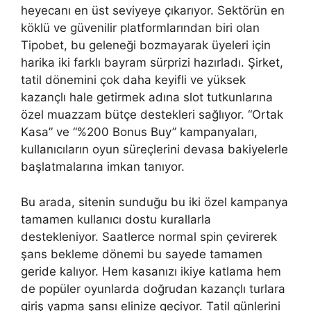
heyecanı en üst seviyeye çıkarıyor. Sektörün en
köklü ve güvenilir platformlarından biri olan
Tipobet, bu geleneği bozmayarak üyeleri için
harika iki farklı bayram sürprizi hazırladı. Şirket,
tatil dönemini çok daha keyifli ve yüksek
kazançlı hale getirmek adına slot tutkunlarına
özel muazzam bütçe destekleri sağlıyor. “Ortak
Kasa” ve “%200 Bonus Buy” kampanyaları,
kullanıcıların oyun süreçlerini devasa bakiyelerle
başlatmalarına imkan tanıyor.
Bu arada, sitenin sunduğu bu iki özel kampanya
tamamen kullanıcı dostu kurallarla
destekleniyor. Saatlerce normal spin çevirerek
şans bekleme dönemi bu sayede tamamen
geride kalıyor. Hem kasanızı ikiye katlama hem
de popüler oyunlarda doğrudan kazançlı turlara
giriş yapma şansı elinize geçiyor. Tatil günlerini