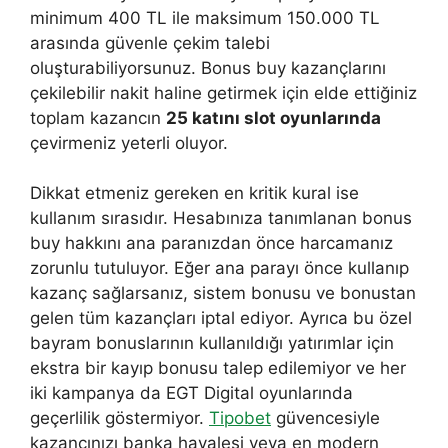
minimum 400 TL ile maksimum 150.000 TL
arasında güvenle çekim talebi
oluşturabiliyorsunuz. Bonus buy kazançlarını
çekilebilir nakit haline getirmek için elde ettiğiniz
toplam kazancın
25 katını slot oyunlarında
çevirmeniz yeterli oluyor.
Dikkat etmeniz gereken en kritik kural ise
kullanım sırasıdır. Hesabınıza tanımlanan bonus
buy hakkını ana paranızdan önce harcamanız
zorunlu tutuluyor. Eğer ana parayı önce kullanıp
kazanç sağlarsanız, sistem bonusu ve bonustan
gelen tüm kazançları iptal ediyor. Ayrıca bu özel
bayram bonuslarının kullanıldığı yatırımlar için
ekstra bir kayıp bonusu talep edilemiyor ve her
iki kampanya da EGT Digital oyunlarında
geçerlilik göstermiyor.
Tipobet
güvencesiyle
kazancınızı banka havalesi veya en modern