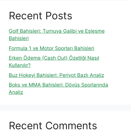
Recent Posts
Golf Bahisleri: Turnuva Galibi ve Eşleşme
Bahisleri
Formula 1 ve Motor Sporları Bahisleri
Erken Ödeme (Cash Out) Özelliği Nasıl
Kullanılır?
Buz Hokeyi Bahisleri: Periyot Bazlı Analiz
Boks ve MMA Bahisleri: Dövüş Sporlarında
Analiz
Recent Comments