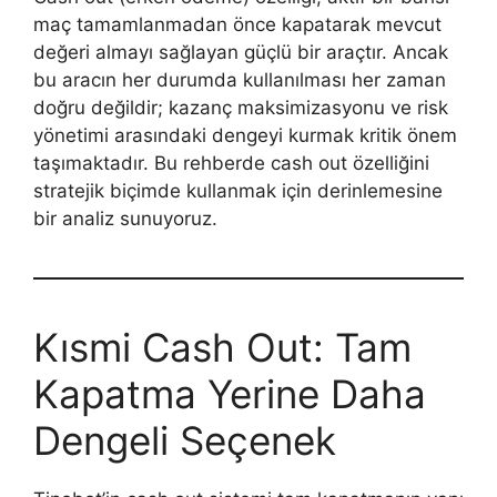
maç tamamlanmadan önce kapatarak mevcut
değeri almayı sağlayan güçlü bir araçtır. Ancak
bu aracın her durumda kullanılması her zaman
doğru değildir; kazanç maksimizasyonu ve risk
yönetimi arasındaki dengeyi kurmak kritik önem
taşımaktadır. Bu rehberde cash out özelliğini
stratejik biçimde kullanmak için derinlemesine
bir analiz sunuyoruz.
Kısmi Cash Out: Tam
Kapatma Yerine Daha
Dengeli Seçenek