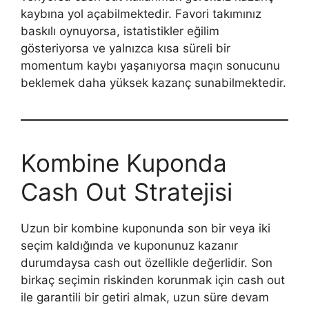
kaybına yol açabilmektedir. Favori takımınız
baskılı oynuyorsa, istatistikler eğilim
gösteriyorsa ve yalnızca kısa süreli bir
momentum kaybı yaşanıyorsa maçın sonucunu
beklemek daha yüksek kazanç sunabilmektedir.
Kombine Kuponda
Cash Out Stratejisi
Uzun bir kombine kuponunda son bir veya iki
seçim kaldığında ve kuponunuz kazanır
durumdaysa cash out özellikle değerlidir. Son
birkaç seçimin riskinden korunmak için cash out
ile garantili bir getiri almak, uzun süre devam