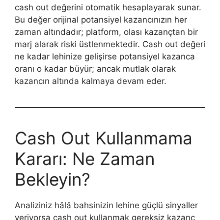
cash out değerini otomatik hesaplayarak sunar.
Bu değer orijinal potansiyel kazancınızın her
zaman altındadır; platform, olası kazançtan bir
marj alarak riski üstlenmektedir. Cash out değeri
ne kadar lehinize gelişirse potansiyel kazanca
oranı o kadar büyür; ancak mutlak olarak
kazancın altında kalmaya devam eder.
Cash Out Kullanmama
Kararı: Ne Zaman
Bekleyin?
Analiziniz hâlâ bahsinizin lehine güçlü sinyaller
veriyorsa cash out kullanmak gereksiz kazanç