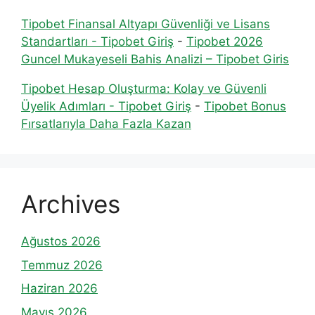
Tipobet Finansal Altyapı Güvenliği ve Lisans
Standartları - Tipobet Giriş
-
Tipobet 2026
Guncel Mukayeseli Bahis Analizi – Tipobet Giris
Tipobet Hesap Oluşturma: Kolay ve Güvenli
Üyelik Adımları - Tipobet Giriş
-
Tipobet Bonus
Fırsatlarıyla Daha Fazla Kazan
Archives
Ağustos 2026
Temmuz 2026
Haziran 2026
Mayıs 2026