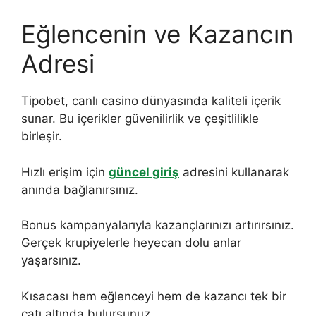
Eğlencenin ve Kazancın
Adresi
Tipobet, canlı casino dünyasında kaliteli içerik
sunar. Bu içerikler güvenilirlik ve çeşitlilikle
birleşir.
Hızlı erişim için
güncel giriş
adresini kullanarak
anında bağlanırsınız.
Bonus kampanyalarıyla kazançlarınızı artırırsınız.
Gerçek krupiyelerle heyecan dolu anlar
yaşarsınız.
Kısacası hem eğlenceyi hem de kazancı tek bir
çatı altında bulursunuz.