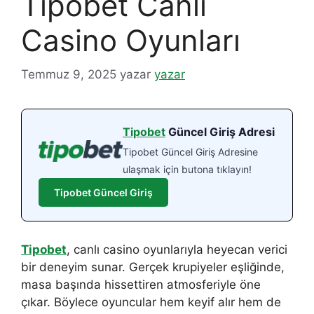
Tipobet Canlı
Casino Oyunları
Temmuz 9, 2025
yazar
yazar
Tipobet
Güncel Giriş Adresi
Tipobet Güncel Giriş Adresine
ulaşmak için butona tıklayın!
Tipobet Güncel Giriş
Tipobet
, canlı casino oyunlarıyla heyecan verici
bir deneyim sunar. Gerçek krupiyeler eşliğinde,
masa başında hissettiren atmosferiyle öne
çıkar. Böylece oyuncular hem keyif alır hem de