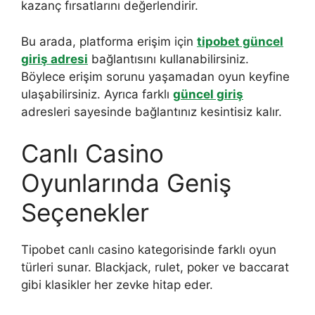
kazanç fırsatlarını değerlendirir.
Bu arada, platforma erişim için
tipobet güncel
giriş adresi
bağlantısını kullanabilirsiniz.
Böylece erişim sorunu yaşamadan oyun keyfine
ulaşabilirsiniz. Ayrıca farklı
güncel giriş
adresleri sayesinde bağlantınız kesintisiz kalır.
Canlı Casino
Oyunlarında Geniş
Seçenekler
Tipobet canlı casino kategorisinde farklı oyun
türleri sunar. Blackjack, rulet, poker ve baccarat
gibi klasikler her zevke hitap eder.