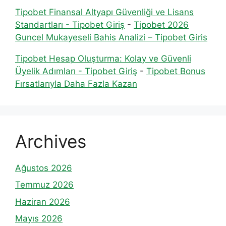
Tipobet Finansal Altyapı Güvenliği ve Lisans
Standartları - Tipobet Giriş
-
Tipobet 2026
Guncel Mukayeseli Bahis Analizi – Tipobet Giris
Tipobet Hesap Oluşturma: Kolay ve Güvenli
Üyelik Adımları - Tipobet Giriş
-
Tipobet Bonus
Fırsatlarıyla Daha Fazla Kazan
Archives
Ağustos 2026
Temmuz 2026
Haziran 2026
Mayıs 2026