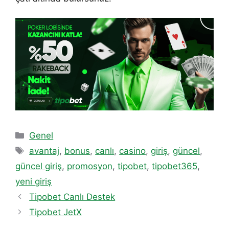
Kategoriler
Genel
Etiketler
avantaj
,
bonus
,
canlı
,
casino
,
giriş
,
güncel
,
güncel giriş
,
promosyon
,
tipobet
,
tipobet365
,
yeni giriş
Tipobet Canlı Destek
Tipobet JetX