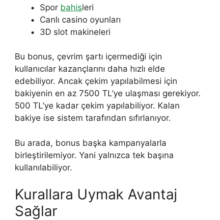
Spor
bahis
leri
Canlı casino oyunları
3D slot makineleri
Bu bonus, çevrim şartı içermediği için
kullanıcılar kazançlarını daha hızlı elde
edebiliyor. Ancak çekim yapılabilmesi için
bakiyenin en az 7500 TL’ye ulaşması gerekiyor.
500 TL’ye kadar çekim yapılabiliyor. Kalan
bakiye ise sistem tarafından sıfırlanıyor.
Bu arada, bonus başka kampanyalarla
birleştirilemiyor. Yani yalnızca tek başına
kullanılabiliyor.
Kurallara Uymak Avantaj
Sağlar