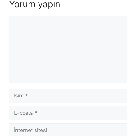
Yorum yapın
Yorum
İsim
E-
posta
İnternet
sitesi