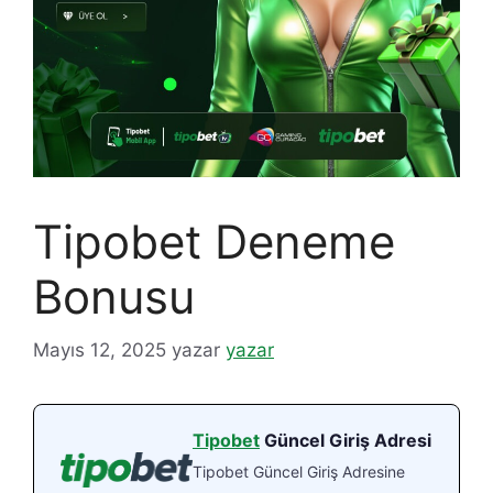
Tipobet Deneme
Bonusu
Mayıs 12, 2025
yazar
yazar
Tipobet
Güncel Giriş Adresi
Tipobet Güncel Giriş Adresine