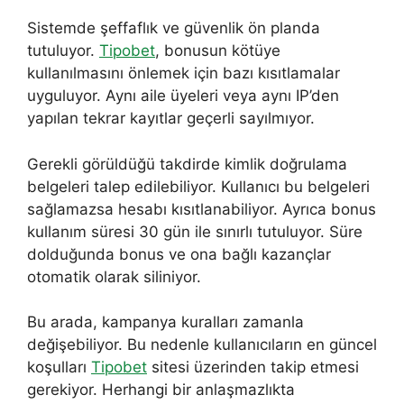
Sistemde şeffaflık ve güvenlik ön planda
tutuluyor.
Tipobet
, bonusun kötüye
kullanılmasını önlemek için bazı kısıtlamalar
uyguluyor. Aynı aile üyeleri veya aynı IP’den
yapılan tekrar kayıtlar geçerli sayılmıyor.
Gerekli görüldüğü takdirde kimlik doğrulama
belgeleri talep edilebiliyor. Kullanıcı bu belgeleri
sağlamazsa hesabı kısıtlanabiliyor. Ayrıca bonus
kullanım süresi 30 gün ile sınırlı tutuluyor. Süre
dolduğunda bonus ve ona bağlı kazançlar
otomatik olarak siliniyor.
Bu arada, kampanya kuralları zamanla
değişebiliyor. Bu nedenle kullanıcıların en güncel
koşulları
Tipobet
sitesi üzerinden takip etmesi
gerekiyor. Herhangi bir anlaşmazlıkta