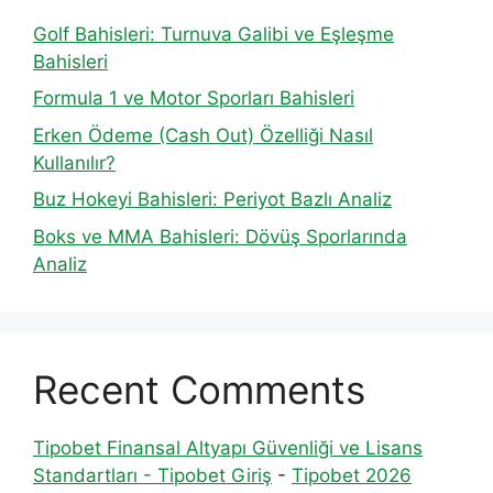
Golf Bahisleri: Turnuva Galibi ve Eşleşme
Bahisleri
Formula 1 ve Motor Sporları Bahisleri
Erken Ödeme (Cash Out) Özelliği Nasıl
Kullanılır?
Buz Hokeyi Bahisleri: Periyot Bazlı Analiz
Boks ve MMA Bahisleri: Dövüş Sporlarında
Analiz
Recent Comments
Tipobet Finansal Altyapı Güvenliği ve Lisans
Standartları - Tipobet Giriş
-
Tipobet 2026