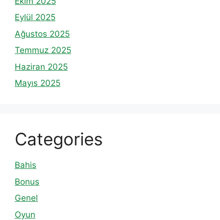
Ekim 2025
Eylül 2025
Ağustos 2025
Temmuz 2025
Haziran 2025
Mayıs 2025
Categories
Bahis
Bonus
Genel
Oyun