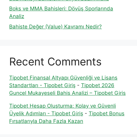
Boks ve MMA Bahisleri: Dövüş Sporlarında
Analiz
Bahiste Değer (Value) Kavramı Nedir?
Recent Comments
Tipobet Finansal Altyapı Güvenliği ve Lisans
Standartları - Tipobet Giriş
-
Tipobet 2026
Guncel Mukayeseli Bahis Analizi – Tipobet Giris
Tipobet Hesap Oluşturma: Kolay ve Güvenli
Üyelik Adımları - Tipobet Giriş
-
Tipobet Bonus
Fırsatlarıyla Daha Fazla Kazan