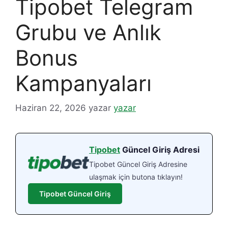
Tipobet Telegram
Grubu ve Anlık
Bonus
Kampanyaları
Haziran 22, 2026
yazar
yazar
Tipobet
Güncel Giriş Adresi
Tipobet Güncel Giriş Adresine
ulaşmak için butona tıklayın!
Tipobet Güncel Giriş