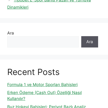
Dinamikleri
Ara
Ara
Recent Posts
Formula 1 ve Motor Sporları Bahisleri
Erken Ödeme (Cash Out) Özelliği Nasıl
Kullanılır?
Buz Hokeyi Bahisleri: Periyot Bazlı Analiz