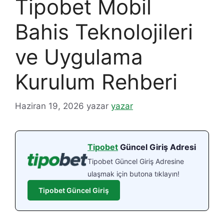
Tipobet Mobil
Bahis Teknolojileri
ve Uygulama
Kurulum Rehberi
Haziran 19, 2026
yazar
yazar
Tipobet
Güncel Giriş Adresi
Tipobet Güncel Giriş Adresine
ulaşmak için butona tıklayın!
Tipobet Güncel Giriş