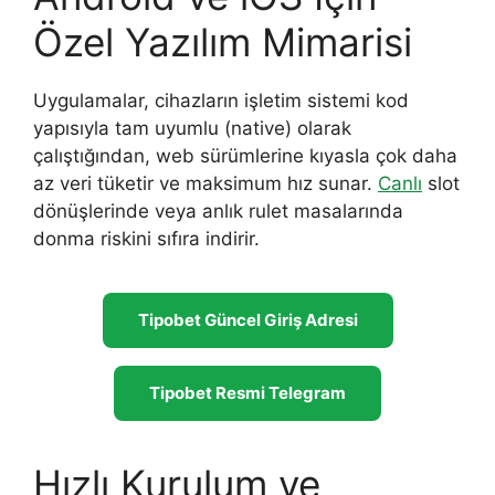
Özel Yazılım Mimarisi
Uygulamalar, cihazların işletim sistemi kod
yapısıyla tam uyumlu (native) olarak
çalıştığından, web sürümlerine kıyasla çok daha
az veri tüketir ve maksimum hız sunar.
Canlı
slot
dönüşlerinde veya anlık rulet masalarında
donma riskini sıfıra indirir.
Tipobet Güncel Giriş Adresi
Tipobet Resmi Telegram
Hızlı Kurulum ve