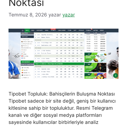
Noktası
Temmuz 8, 2026
yazar
yazar
Tipobet Topluluk: Bahisçilerin Buluşma Noktası
Tipobet sadece bir site değil, geniş bir kullanıcı
kitlesine sahip bir topluluktur. Resmi Telegram
kanalı ve diğer sosyal medya platformları
sayesinde kullanıcılar birbirleriyle analiz