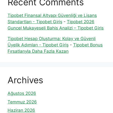
Recent Comments
Tipobet Finansal Altyapı Güvenliği ve Lisans
Standartları - Tipobet Giriş
-
Tipobet 2026
Guncel Mukayeseli Bahis Analizi – Tipobet Giris
Tipobet Hesap Oluşturma: Kolay ve Güvenli
Üyelik Adımları - Tipobet Giriş
-
Tipobet Bonus
Fırsatlarıyla Daha Fazla Kazan
Archives
Ağustos 2026
Temmuz 2026
Haziran 2026