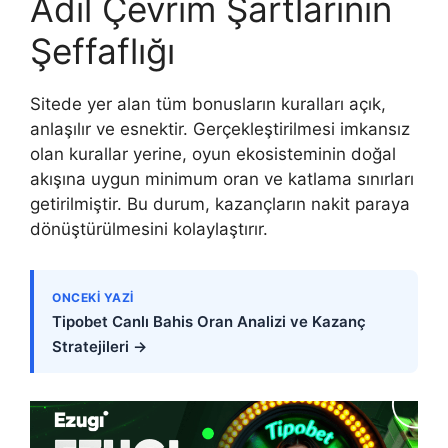
Adil Çevrim Şartlarının
Şeffaflığı
Sitede yer alan tüm bonusların kuralları açık,
anlaşılır ve esnektir. Gerçekleştirilmesi imkansız
olan kurallar yerine, oyun ekosisteminin doğal
akışına uygun minimum oran ve katlama sınırları
getirilmiştir. Bu durum, kazançların nakit paraya
dönüştürülmesini kolaylaştırır.
ONCEKI YAZI
Tipobet Canlı Bahis Oran Analizi ve Kazanç
Stratejileri →