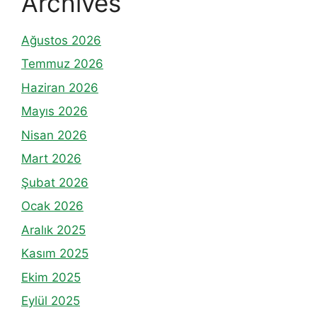
Archives
Ağustos 2026
Temmuz 2026
Haziran 2026
Mayıs 2026
Nisan 2026
Mart 2026
Şubat 2026
Ocak 2026
Aralık 2025
Kasım 2025
Ekim 2025
Eylül 2025