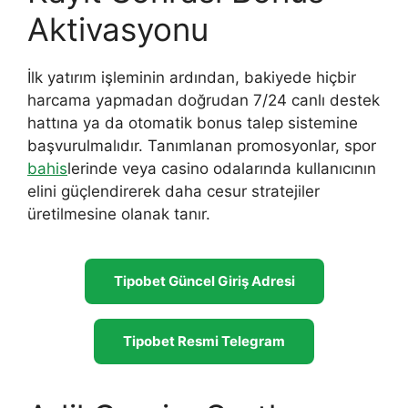
Aktivasyonu
İlk yatırım işleminin ardından, bakiyede hiçbir
harcama yapmadan doğrudan 7/24 canlı destek
hattına ya da otomatik bonus talep sistemine
başvurulmalıdır. Tanımlanan promosyonlar, spor
bahis
lerinde veya casino odalarında kullanıcının
elini güçlendirerek daha cesur stratejiler
üretilmesine olanak tanır.
Tipobet Güncel Giriş Adresi
Tipobet Resmi Telegram