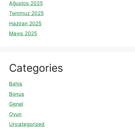
Ağustos 2025
Temmuz 2025
Haziran 2025
Mayıs 2025
Categories
Bahis
Bonus
Genel
Oyun
Uncategorized