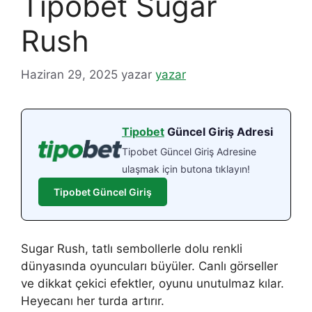
Tipobet Sugar
Rush
Haziran 29, 2025
yazar
yazar
Tipobet
Güncel Giriş Adresi
Tipobet Güncel Giriş Adresine
ulaşmak için butona tıklayın!
Tipobet Güncel Giriş
Sugar Rush, tatlı sembollerle dolu renkli
dünyasında oyuncuları büyüler. Canlı görseller
ve dikkat çekici efektler, oyunu unutulmaz kılar.
Heyecanı her turda artırır.