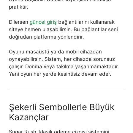
pratiktir.
Dilersen
güncel giriş
bağlantılarını kullanarak
siteye hemen ulaşabilirsin. Bu bağlantılar seni
doğrudan platforma yönlendirir.
Oyunu masaüstü ya da mobil cihazdan
oynayabilirsin. Sistem, her cihazda sorunsuz
çalışır. Donma veya takılma yaşanmamaktadır.
Yani oyun her yerde kesintisiz devam eder.
Şekerli Sembollerle Büyük
Kazançlar
Sugar Rush, klasik ödeme çizgisi sistemini