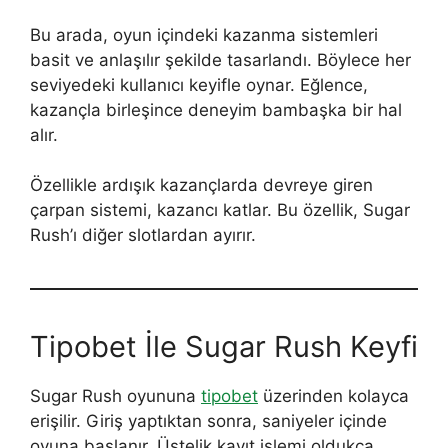
Bu arada, oyun içindeki kazanma sistemleri
basit ve anlaşılır şekilde tasarlandı. Böylece her
seviyedeki kullanıcı keyifle oynar. Eğlence,
kazançla birleşince deneyim bambaşka bir hal
alır.
Özellikle ardışık kazançlarda devreye giren
çarpan sistemi, kazancı katlar. Bu özellik, Sugar
Rush’ı diğer slotlardan ayırır.
Tipobet İle Sugar Rush Keyfi
Sugar Rush oyununa
tipobet
üzerinden kolayca
erişilir. Giriş yaptıktan sonra, saniyeler içinde
oyuna başlanır. Üstelik kayıt işlemi oldukça