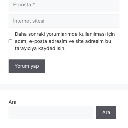
E-
posta
İnternet
sitesi
Daha sonraki yorumlarımda kullanılması için
adım, e-posta adresim ve site adresim bu
tarayıcıya kaydedilsin.
Ara
Ara