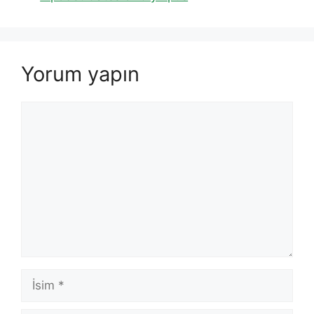
Yorum yapın
Yorum
İsim