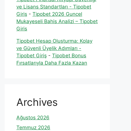
ve Lisans Standartları - Tipobet
Giriş
-
Tipobet 2026 Guncel
Mukayeseli Bahis Analizi – Tipobet
Giris
Tipobet Hesap Oluşturma: Kolay
ve Güvenli Üyelik Adımları -
Tipobet Giriş
-
Tipobet Bonus
Fırsatlarıyla Daha Fazla Kazan
Archives
Ağustos 2026
Temmuz 2026