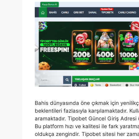
Bahis dünyasında öne çıkmak için yenilik
beklentileri fazlasıyla karşılamaktadır. Kul
aramaktadır. Tipobet Güncel Giriş Adresi ü
Bu platform hızı ve kalitesi ile fark yaratm
oldukça zengindir. Tipobet sitesi her zam