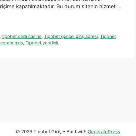
la erişime kapatılmaktadır. Bu durum sitenin hizmet …
,
tipobet canlı casino
,
Tipobet güncel giriş adresi
,
Tipobet
legram giriş
,
Tipobet yeni link
© 2026 Tipobet Giriş
• Built with
GeneratePress