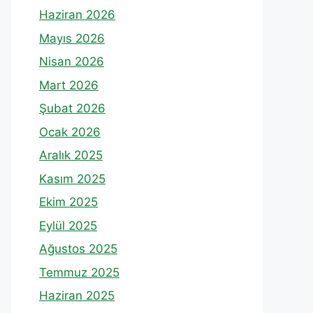
Haziran 2026
Mayıs 2026
Nisan 2026
Mart 2026
Şubat 2026
Ocak 2026
Aralık 2025
Kasım 2025
Ekim 2025
Eylül 2025
Ağustos 2025
Temmuz 2025
Haziran 2025