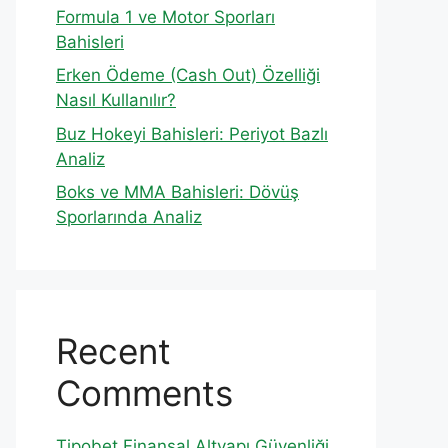
Formula 1 ve Motor Sporları
Bahisleri
Erken Ödeme (Cash Out) Özelliği
Nasıl Kullanılır?
Buz Hokeyi Bahisleri: Periyot Bazlı
Analiz
Boks ve MMA Bahisleri: Dövüş
Sporlarında Analiz
Recent
Comments
Tipobet Finansal Altyapı Güvenliği