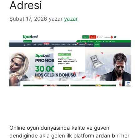
Adresi
Şubat 17, 2026
yazar
yazar
Online oyun dünyasında kalite ve güven
dendiğinde akla gelen ilk platformlardan biri her