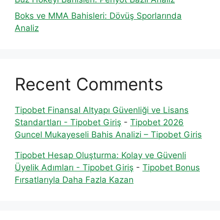
Boks ve MMA Bahisleri: Dövüş Sporlarında
Analiz
Recent Comments
Tipobet Finansal Altyapı Güvenliği ve Lisans
Standartları - Tipobet Giriş
-
Tipobet 2026
Guncel Mukayeseli Bahis Analizi – Tipobet Giris
Tipobet Hesap Oluşturma: Kolay ve Güvenli
Üyelik Adımları - Tipobet Giriş
-
Tipobet Bonus
Fırsatlarıyla Daha Fazla Kazan