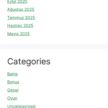
Eylül 2025
Ağustos 2025
Temmuz 2025
Haziran 2025
Mayıs 2025
Categories
Bahis
Bonus
Genel
Oyun
Uncategorized