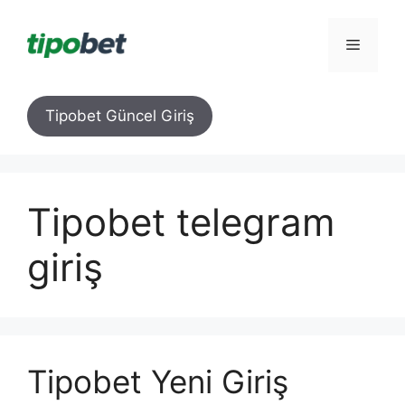
İçeriğe
atla
Menü
Tipobet Güncel Giriş
Tipobet telegram
giriş
Tipobet Yeni Giriş