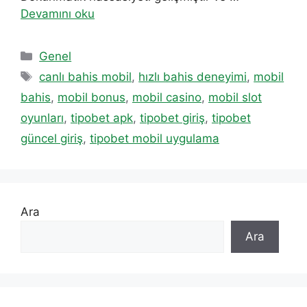
Devamını oku
Kategoriler
Genel
Etiketler
canlı bahis mobil
,
hızlı bahis deneyimi
,
mobil
bahis
,
mobil bonus
,
mobil casino
,
mobil slot
oyunları
,
tipobet apk
,
tipobet giriş
,
tipobet
güncel giriş
,
tipobet mobil uygulama
Ara
Ara