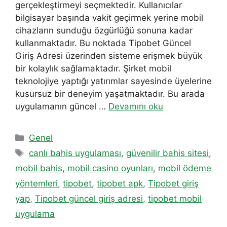
gerçekleştirmeyi seçmektedir. Kullanıcılar
bilgisayar başında vakit geçirmek yerine mobil
cihazların sunduğu özgürlüğü sonuna kadar
kullanmaktadır. Bu noktada Tipobet Güncel
Giriş Adresi üzerinden sisteme erişmek büyük
bir kolaylık sağlamaktadır. Şirket mobil
teknolojiye yaptığı yatırımlar sayesinde üyelerine
kusursuz bir deneyim yaşatmaktadır. Bu arada
uygulamanın güncel …
Devamını oku
Kategoriler
Genel
Etiketler
canlı bahis uygulaması
,
güvenilir bahis sitesi
,
mobil bahis
,
mobil casino oyunları
,
mobil ödeme
yöntemleri
,
tipobet
,
tipobet apk
,
Tipobet giriş
yap
,
Tipobet güncel giriş adresi
,
tipobet mobil
uygulama