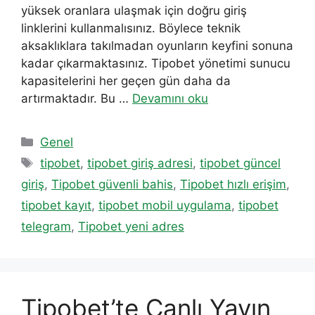
yüksek oranlara ulaşmak için doğru giriş
linklerini kullanmalısınız. Böylece teknik
aksaklıklara takılmadan oyunların keyfini sonuna
kadar çıkarmaktasınız. Tipobet yönetimi sunucu
kapasitelerini her geçen gün daha da
artırmaktadır. Bu …
Devamını oku
Kategoriler
Genel
Etiketler
tipobet
,
tipobet giriş adresi
,
tipobet güncel
giriş
,
Tipobet güvenli bahis
,
Tipobet hızlı erişim
,
tipobet kayıt
,
tipobet mobil uygulama
,
tipobet
telegram
,
Tipobet yeni adres
Tipobet’te Canlı Yayın