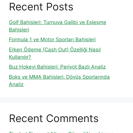
Recent Posts
Golf Bahisleri: Turnuva Galibi ve Eşleşme
Bahisleri
Formula 1 ve Motor Sporları Bahisleri
Erken Ödeme (Cash Out) Özelliği Nasıl
Kullanılır?
Buz Hokeyi Bahisleri: Periyot Bazlı Analiz
Boks ve MMA Bahisleri: Dövüş Sporlarında
Analiz
Recent Comments