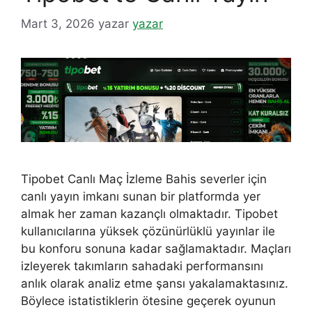
Mart 3, 2026
yazar
yazar
Tipobet Canlı Maç İzleme Bahis severler için
canlı yayın imkanı sunan bir platformda yer
almak her zaman kazançlı olmaktadır. Tipobet
kullanıcılarına yüksek çözünürlüklü yayınlar ile
bu konforu sonuna kadar sağlamaktadır. Maçları
izleyerek takımların sahadaki performansını
anlık olarak analiz etme şansı yakalamaktasınız.
Böylece istatistiklerin ötesine geçerek oyunun