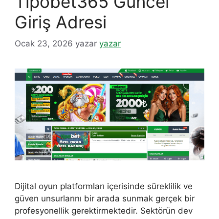
Tipobet365 Güncel
Giriş Adresi
Ocak 23, 2026
yazar
yazar
Dijital oyun platformları içerisinde süreklilik ve
güven unsurlarını bir arada sunmak gerçek bir
profesyonellik gerektirmektedir. Sektörün dev