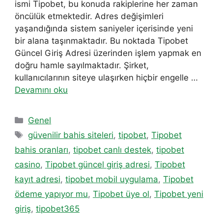
ismi Tipobet, bu konuda rakiplerine her zaman
öncülük etmektedir. Adres değişimleri
yaşandığında sistem saniyeler içerisinde yeni
bir alana taşınmaktadır. Bu noktada Tipobet
Güncel Giriş Adresi üzerinden işlem yapmak en
doğru hamle sayılmaktadır. Şirket,
kullanıcılarının siteye ulaşırken hiçbir engelle …
Devamını oku
Kategoriler
Genel
Etiketler
güvenilir bahis siteleri
,
tipobet
,
Tipobet
bahis oranları
,
tipobet canlı destek
,
tipobet
casino
,
Tipobet güncel giriş adresi
,
Tipobet
kayıt adresi
,
tipobet mobil uygulama
,
Tipobet
ödeme yapıyor mu
,
Tipobet üye ol
,
Tipobet yeni
giriş
,
tipobet365