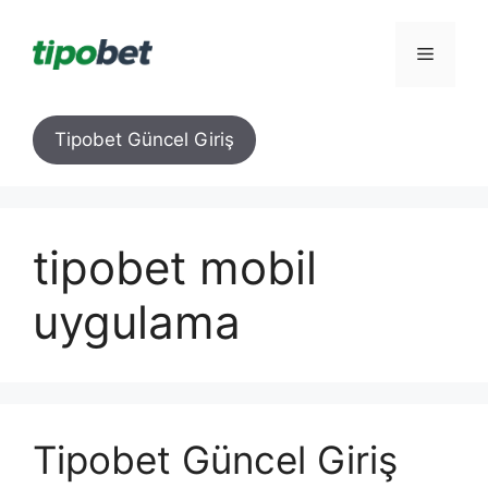
İçeriğe
atla
Menü
Tipobet Güncel Giriş
tipobet mobil
uygulama
Tipobet Güncel Giriş